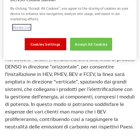
Per fare ciò, DENSO dovrà mettere in atto tre diverse
By clicking “Accept All Cookies”, you agree to the storing of cookies on your
iniziative volte a massimizzare i concetti di “green” e
device to enhance site navigation, analyze site usage, and assist in our
marketing efforts.
“peace of mind”, che le consentiranno di poter creare
Vendor List
valore aggiunto per una clientela più diversificata.
Il contributo all' “evoluzione della mobilità”
Cookies Settings
Accept All Cookies
Nel settore "Green", l'ambiente, oltre alla linea di prodotti
DENSO in direzione "orizzontale", per consentire
l'installazione in HEV, PHEV, BEV e FCEV, la linea sarà
ampliata in direzione "verticale", spaziando dai grandi
sistemi, che collegano i prodotti per l’elettrificazione con
la gestione dell'energia, ai componenti, compresi i moduli
di potenza. In questo modo si potranno soddisfare le
esigenze dei vari clienti man mano che i BEV
prolifereranno, contribuendo così a raggiungere la
neutralità delle emissioni di carbonio nei rispettivi Paesi.