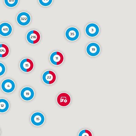
322
411
3
35
216
19
174
11
15
2
22
4
19
12
15
8