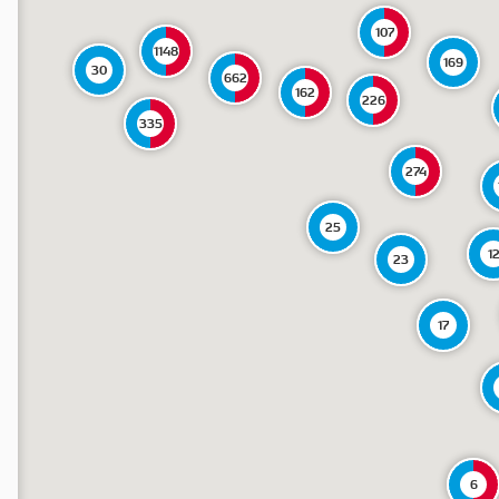
107
1148
169
30
662
162
226
335
274
25
1
23
17
6