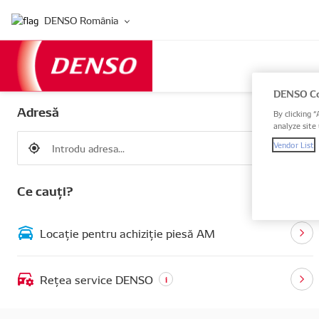
DENSO România
DENSO Co
Adresă
By clicking “
analyze site 
Vendor List
Ce cauți?
Locație pentru achiziție piesă AM
Rețea service DENSO
i