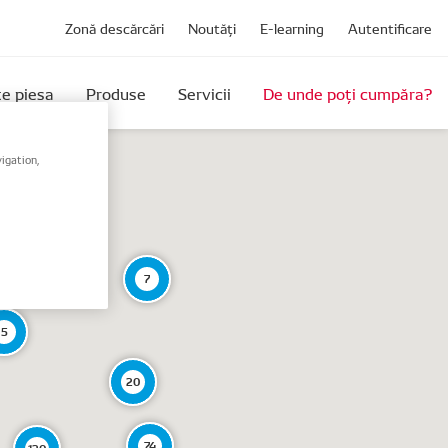
Zonă descărcări
Noutăți
E-learning
Autentificare
e piesa
Produse
Servicii
De unde poți cumpăra?
igation,
7
5
20
74
120