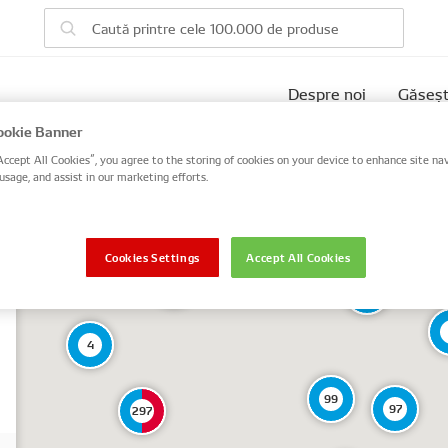
Despre noi
Găseșt
okie Banner
Accept All Cookies”, you agree to the storing of cookies on your device to enhance site nav
usage, and assist in our marketing efforts.
Cookies Settings
Accept All Cookies
2
12
4
99
97
297