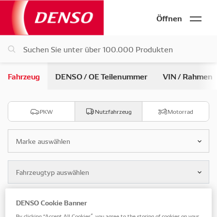
Öffnen
Fahrzeug
DENSO / OE Teilenummer
VIN / Rahmen
PKW
Nutzfahrzeug
Motorrad
Marke auswählen
Fahrzeugtyp auswählen
DENSO Cookie Banner
Modell auswählen
By clicking “Accept All Cookies”, you agree to the storing of cookies on your