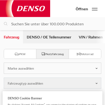
Öffnen
Fahrzeug
DENSO / OE Teilenummer
VIN / Rahmen
PKW
Nutzfahrzeug
Motorrad
Marke auswählen
Fahrzeugtyp auswählen
DENSO Cookie Banner
Modell auswählen
By clicking “Accept All Cookies”, you agree to the storing of cookies on your