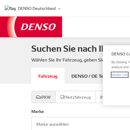
DENSO Deutschland
Suchen Sie nach Ihren F
DENSO Co
Wählen Sie Ihr Fahrzeug, geben Sie eine DEN
By clicking “
analyze site 
Fahrzeug
DENSO / OE Teilenummer
Vendor List
PKW
Nutzfahrzeug
Motorrad
Marke
Marke auswählen