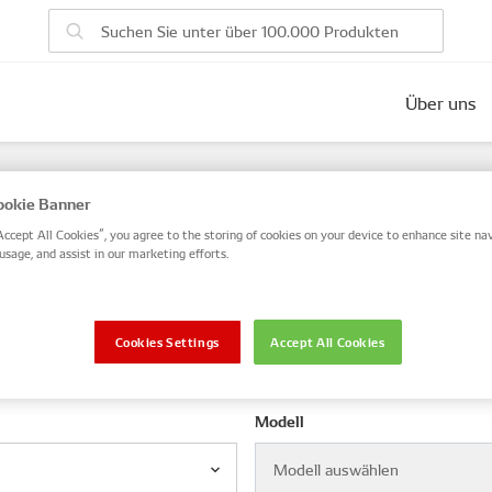
Über uns
ahrzeugteilen
okie Banner
SO- oder OE-Teilenummer ein oder suchen Sie nach VIN / Rah
Accept All Cookies”, you agree to the storing of cookies on your device to enhance site nav
usage, and assist in our marketing efforts.
VIN / Rahmen
Cookies Settings
Accept All Cookies
Modell
Modell auswählen