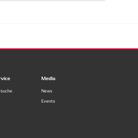
rvice
Media
rsuche
News
Events