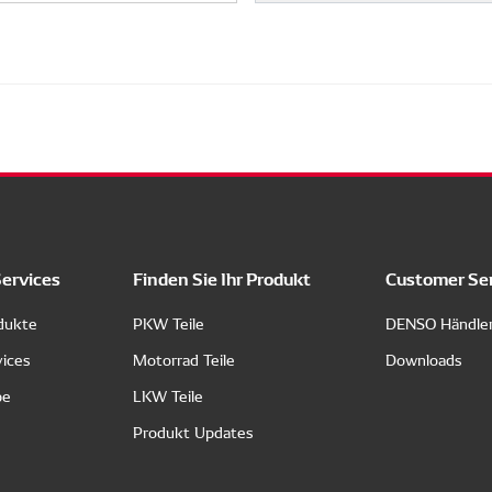
Services
Finden Sie Ihr Produkt
Customer Se
dukte
PKW Teile
DENSO Händle
vices
Motorrad Teile
Downloads
pe
LKW Teile
Produkt Updates