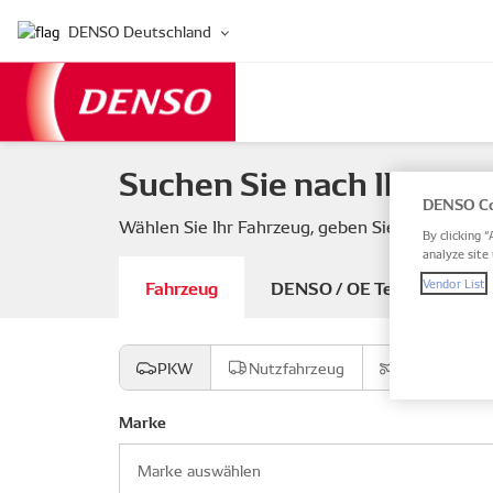
DENSO Deutschland
Suchen Sie nach Ihren F
DENSO Co
Wählen Sie Ihr Fahrzeug, geben Sie eine DEN
By clicking “
analyze site 
Fahrzeug
DENSO / OE Teilenummer
Vendor List
PKW
Nutzfahrzeug
Motorrad
Marke
Marke auswählen