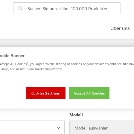
Über uns
ahrzeugteilen
okie Banner
SO- oder OE-Teilenummer ein oder suchen Sie nach VIN / Rah
Accept All Cookies”, you agree to the storing of cookies on your device to enhance site nav
usage, and assist in our marketing efforts.
VIN / Rahmen
Cookies Settings
Accept All Cookies
Modell
Modell auswählen