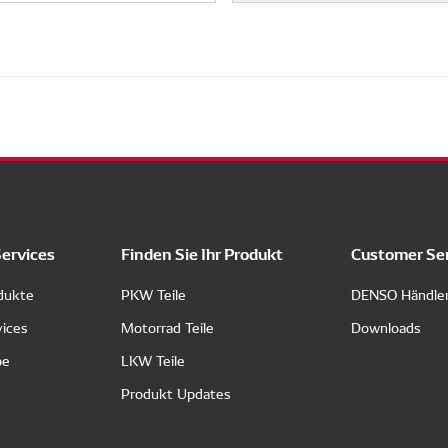
Services
Finden Sie Ihr Produkt
Customer Se
dukte
PKW Teile
DENSO Händle
vices
Motorrad Teile
Downloads
pe
LKW Teile
Produkt Updates