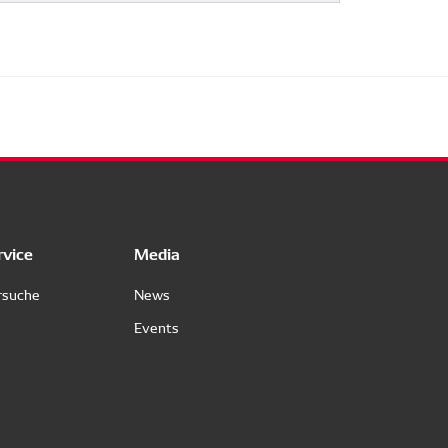
rvice
Media
rsuche
News
Events