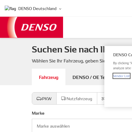
DENSO Deutschland
Suchen Sie nach Ihren F
DENSO Co
Wählen Sie Ihr Fahrzeug, geben Sie eine DEN
By clicking “
analyze site 
Fahrzeug
DENSO / OE Teilenummer
Vendor List
PKW
Nutzfahrzeug
Motorrad
Marke
Marke auswählen