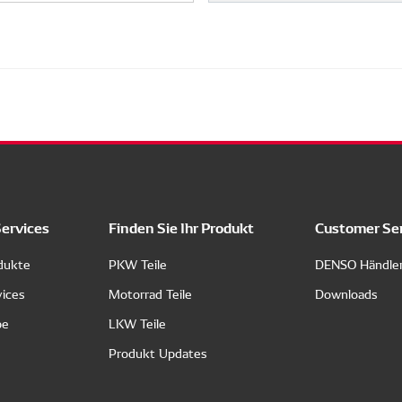
Services
Finden Sie Ihr Produkt
Customer Se
dukte
PKW Teile
DENSO Händle
vices
Motorrad Teile
Downloads
pe
LKW Teile
Produkt Updates