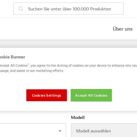
Über uns
ahrzeugteilen
okie Banner
SO- oder OE-Teilenummer ein oder suchen Sie nach VIN / Rah
Accept All Cookies”, you agree to the storing of cookies on your device to enhance site nav
usage, and assist in our marketing efforts.
VIN / Rahmen
Cookies Settings
Accept All Cookies
Modell
Modell auswählen