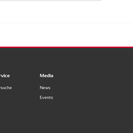
rvice
Media
rsuche
News
Events