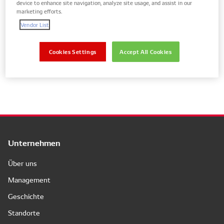
device to enhance site navigation, analyze site usage, and assist in our
marketing efforts.
Vendor List
Nur Teile für Ihr Fahrzeug anzeigen
Cookies Settings
Accept All Cookies
Nein Ergebnisse
Unternehmen
Über uns
Management
Geschichte
Standorte