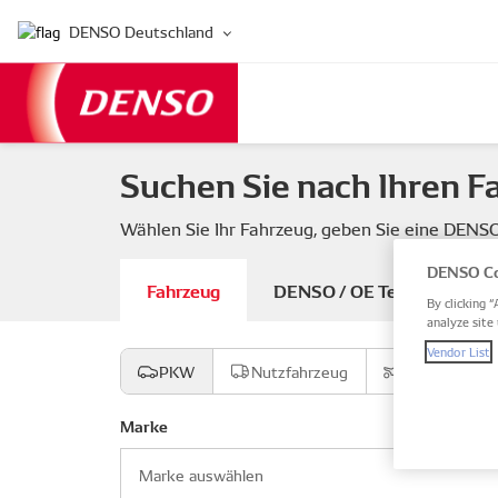
DENSO Deutschland
Suchen Sie nach Ihren F
Wählen Sie Ihr Fahrzeug, geben Sie eine DEN
DENSO Co
Fahrzeug
DENSO / OE Teilenummer
By clicking “
analyze site 
Vendor List
PKW
Nutzfahrzeug
Motorrad
Marke
Marke auswählen