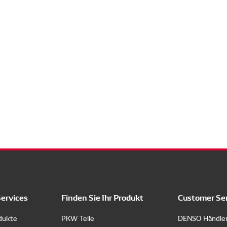
Services
Finden Sie Ihr Produkt
Customer Se
dukte
PKW Teile
DENSO Händle