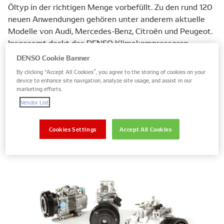
Öltyp in der richtigen Menge vorbefüllt. Zu den rund 120
neuen Anwendungen gehören unter anderem aktuelle
Modelle von Audi, Mercedes-Benz, Citroën und Peugeot.
Insgesamt deckt das DENSO Klimakompressoren-
Programm für Aftermarket-Kunden mehr als 2.500
DENSO Cookie Banner
Fahrzeuganwendungen ab.
By clicking “Accept All Cookies”, you agree to the storing of cookies on your
device to enhance site navigation, analyze site usage, and assist in our
marketing efforts.
Alle Details zur aktuellen Programm-Erweiterung finden
Sie im DENSO E-Katalog unter
denso-am.eu
und in der
Vendor List
aktuellen TecDoc Ausgabe. Weitere Informationen
erhalten Sie zudem beim DENSO After Market Vertrieb
Cookies Settings
Accept All Cookies
Deutschland.