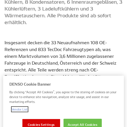
Kühlern, 8 Kondensatoren, 6 Innenraumgebläsen, 3
Kühlerlüftern, 3 Ladeluftkühlern und 3
Wärmetauschern. Alle Produkte sind ab sofort
erhältlich.
Insgesamt decken die 33 Neuaufnahmen 108 OE-
Referenzen und 833 TecDoc Fahrzeugtypen ab, was
einem Marktvolumen von 3,6 Millionen zugelassener
Fahrzeuge in Deutschland, Österreich und der Schweiz
entspricht. Alle Teile werden streng nach OE-
Spezifikation hergestellt und bieten Werkstätten
höchste Zuverlässigkeit für die Wartung und Reparatur
DENSO Cookie Banner
von Klima- und Motorkühlungssystemen. Zu den
By clicking “Accept All Cookies”, you agree to the storing of cookies on your
Anwendungen zählen eine Vielzahl beliebter Modelle der
device to enhance site navigation, analyze site usage, and assist in our
marketing efforts.
Marken Alfa Romeo, BMW, Chrysler, Citroën, Dacia, Fiat,
Vendor List
Ford, Honda, Iveco, Lancia, Mercedes-Benz, Nissan, Opel,
Peugeot, Renault und Volvo.
Cookies Settings
Accept All Cookies