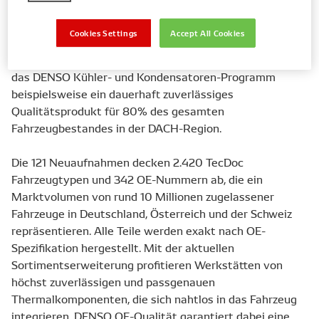
DENSO sein Engagement als ein weltweit führender
Erstausrüster seine OE-Technologien und die hohe
Cookies Settings
Accept All Cookies
Produktqualität in einem breiten Programm auch
Aftermarket-Kunden zugänglich zu machen. So bieten
das DENSO Kühler- und Kondensatoren-Programm
beispielsweise ein dauerhaft zuverlässiges
Qualitätsprodukt für 80% des gesamten
Fahrzeugbestandes in der DACH-Region.
Die 121 Neuaufnahmen decken 2.420 TecDoc
Fahrzeugtypen und 342 OE-Nummern ab, die ein
Marktvolumen von rund 10 Millionen zugelassener
Fahrzeuge in Deutschland, Österreich und der Schweiz
repräsentieren. Alle Teile werden exakt nach OE-
Spezifikation hergestellt. Mit der aktuellen
Sortimentserweiterung profitieren Werkstätten von
höchst zuverlässigen und passgenauen
Thermalkomponenten, die sich nahtlos in das Fahrzeug
integrieren. DENSO OE-Qualität garantiert dabei eine