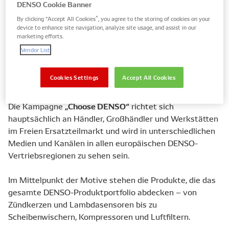
DENSO Cookie Banner
By clicking “Accept All Cookies”, you agree to the storing of cookies on your
device to enhance site navigation, analyze site usage, and assist in our
DENSO Europe Aftermarket hat eine neue
marketing efforts.
Markenkampagne gestartet, die die Marke DENSO in
Vendor List
Verbindung mit Qualität, Zuverlässigkeit und der
Kompetenz, dem Aftermarket ein breites Produktpalette
Cookies Settings
Accept All Cookies
anzubieten, stärkt.
„Choose DENSO“
Die Kampagne
richtet sich
hauptsächlich an Händler, Großhändler und Werkstätten
im Freien Ersatzteilmarkt und wird in unterschiedlichen
Medien und Kanälen in allen europäischen DENSO-
Vertriebsregionen zu sehen sein.
Im Mittelpunkt der Motive stehen die Produkte, die das
gesamte DENSO-Produktportfolio abdecken – von
Zündkerzen und Lambdasensoren bis zu
Scheibenwischern, Kompressoren und Luftfiltern.