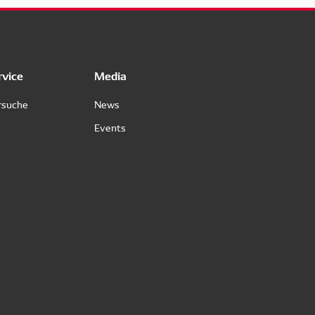
rvice
Media
rsuche
News
Events