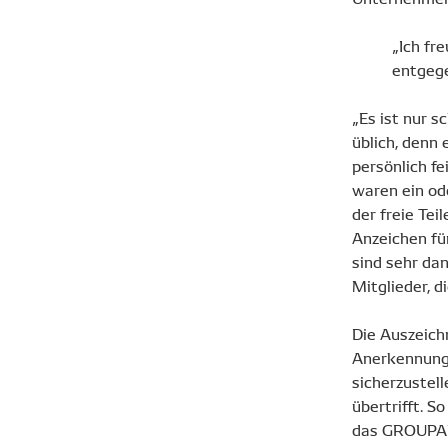
„Ich fr
entgeg
„Es ist nur s
üblich, denn 
persönlich f
waren ein od
der freie Te
Anzeichen fü
sind sehr da
Mitglieder, d
Die Auszeich
Anerkennung
sicherzustell
übertrifft. 
das GROUPAU