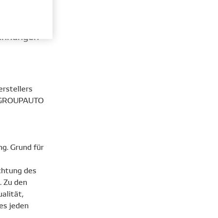
to
ichnungen
rstellers
 GROUPAUTO
g. Grund für
ichtung des
 Zu den
alität,
nes jeden