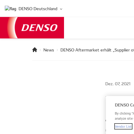
DENSO Deutschland
News
DENSO Aftermarket erhält „Supplier 
Dez. 07, 2021
DENS
DENSO Co
„Supp
By clicking “
analyze site 
GROU
Vendor List