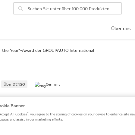
Über uns
of the Year“-Award der GROUPAUTO International
Über DENSO
Germany
O Aftermarket erhält
okie Banner
lier of the Year“-Award
Accept All Cookies”, you agree to the storing of cookies on your device to enhance site nav
usage, and assist in our marketing efforts.
PAUTO International