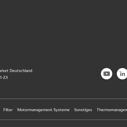
rket Deutschland
21-23
Filter
Motormanagement Systeme
Sonstiges
Thermomanageme