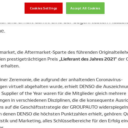
Cookies Settings
Accept All Cookies
ermarket gewinnt Lieferantenpreis der GroupAu
nal und erhält damit eine der begehrtesten Ausze
e.
arket, die Aftermarket-Sparte des führenden Originalteilehe
„Lieferant des Jahres 2021"
en prestigeträchtigen Preis
der
 erhalten.
ner Zeremonie, die aufgrund der anhaltenden Coronavirus-
en virtuell abgehalten wurde, erhielt DENSO die Auszeichnun
Supplier of the Year waren für die Mitglieder gleich mehrere
ungen in verschiedenen Disziplinen, die die konsequente Ausr
 auf die Geschäftsstrategie der GROUPAUTO widerspiegeln.
in denen DENSO die höchsten Punktzahlen erhielt, gehören: Qu
istik und Marketing, alles Schlüsselbereiche für den Erfolg ei
s.