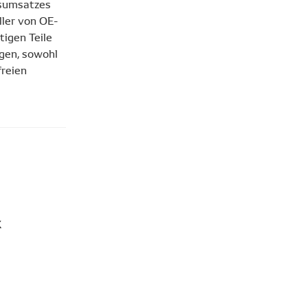
esumsatzes
ller von OE-
igen Teile
gen, sowohl
freien
X