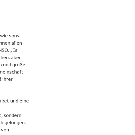
 wie sonst
hnen allen
NSO. „Es
chen, aber
n und große
emeinschaft
 ihrer
rket und eine
t, sondern
ch gelungen,
 von