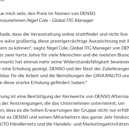
eue mich sehr, den Preis im Namen von DENSO
enzunehmen.
Nigel Cole - Global ITG Manager
chade, dass die Veranstaltung online stattfindet und nicht live
es wäre großartig, diese prestigeträchtige Auszeichnung mit I
eiern zu können", sagte Nigel Cole, Global ITG Manager von DE
er zwei harte Jahre für viele Menschen und die meisten Bran
ilemarkt hat einmal mehr seine Widerstandsfähigkeit bewiese
r eine Erholung gezeigt. DENSO und der Rest der Zuliefererg
nkbar für die Arbeit und die Bemühungen der GROUPAUTO und
ie diese starke Erholung gefördert haben."
nung ist eine Bestätigung der Kernwerte von DENSO Afterma
 der Anstrengungen, die das Unternehmen unternimmt, um
en, dass es die hohen Erwartungen der Gruppe nicht nur erfüll
So ist es DENSO und seinen Mitarbeitern das ganze Jahr hindur
TO Händlernetz und die Handels- und Marketingaktivitäten