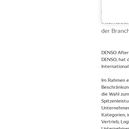
DENSO Aft
Internatio
der Branch
DENSO Afterm
DENSO, hat d
International
Im Rahmen ei
Beschränkung
die Wahl zum 
Spitzenleist
Unternehmens
Kategorien, 
Vertrieb, Log
Unternehmen