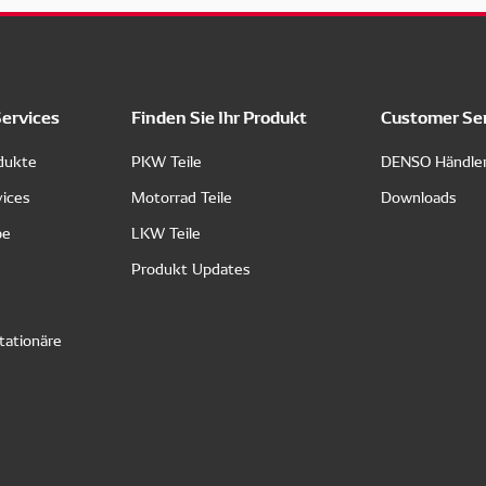
Services
Finden Sie Ihr Produkt
Customer Se
dukte
PKW Teile
DENSO Händle
vices
Motorrad Teile
Downloads
pe
LKW Teile
Produkt Updates
tationäre