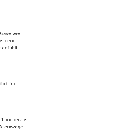
 Gase wie
aus dem
 anfühlt.
ort für
 1 µm heraus,
e Atemwege