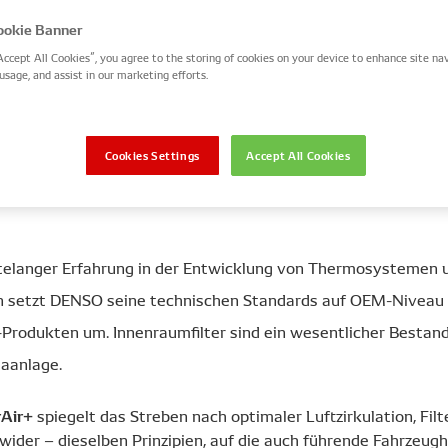
aanlagen
okie Banner
Accept All Cookies”, you agree to the storing of cookies on your device to enhance site nav
usage, and assist in our marketing efforts.
t Fahrer, Werkstätten und Händler darauf hin, w
f die neuen DENSO ClearAir+ Innenraumfilter umzu
ortschrittlichen Filterschichten bieten einen herv
Cookies Settings
Accept All Cookies
 schädlichen Allergenen, Viren und Bakterien biete
telanger Erfahrung in der Entwicklung von Thermosystemen 
 setzt DENSO seine technischen Standards auf OEM-Niveau b
Produkten um. Innenraumfilter sind ein wesentlicher Bestand
maanlage.
Air+
spiegelt das Streben nach optimaler Luftzirkulation, Filt
wider – dieselben Prinzipien, auf die auch führende Fahrzeugh