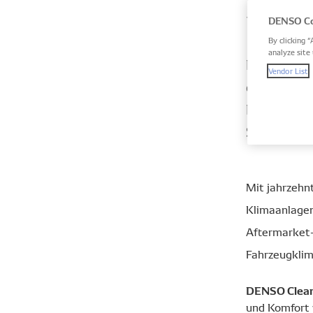
Klim
DENSO Co
By clicking “
analyze site 
DENSO weis
Vendor List
es ist, au
Die fünf f
Schutz vor
Mit jahrzehn
Klimaanlagen
Aftermarket-
Fahrzeugkli
DENSO Clear
und Komfort 