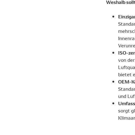
Weshalb soll
Einziga
Standar
mehrsch
Innenra
Verunre
ISO-zer
von der
Luftqua
bietet 
OEM-K
Standar
und Luf
Umfass
sorgt g
Klimaan