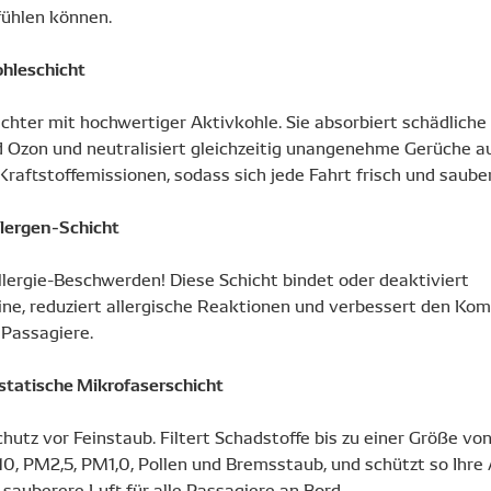
fühlen können.
hleschicht
ichter mit hochwertiger Aktivkohle. Sie absorbiert schädliche
 Ozon und neutralisiert gleichzeitig unangenehme Gerüche 
raftstoffemissionen, sodass sich jede Fahrt frisch und sauber
lergen-Schicht
llergie-Beschwerden! Diese Schicht bindet oder deaktiviert
ine, reduziert allergische Reaktionen und verbessert den Komf
 Passagiere.
statische Mikrofaserschicht
utz vor Feinstaub. Filtert Schadstoffe bis zu einer Größe von
0, PM2,5, PM1,0, Pollen und Bremsstaub, und schützt so Ihr
 sauberere Luft für alle Passagiere an Bord.