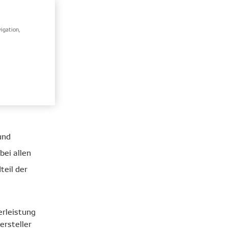
igation,
ie wichtig
steigen.
orragenden
n.
und
ei allen
teil der
erleistung
ersteller