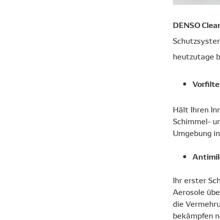
DENSO Clea
Schutzsystem
heutzutage b
Vorfilt
Hält Ihren In
Schimmel- un
Umgebung in 
Antimik
Ihr erster Sc
Aerosole übe
die Vermehru
bekämpfen neg