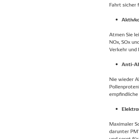
Fahrt sicher 
Aktivko
Atmen Sie le
NOx, SOx und
Verkehr und K
Anti-Al
Nie wieder A
Pollenproten
empfindliche
Elektro
Maximaler Sch
darunter PM1
und sorgt für