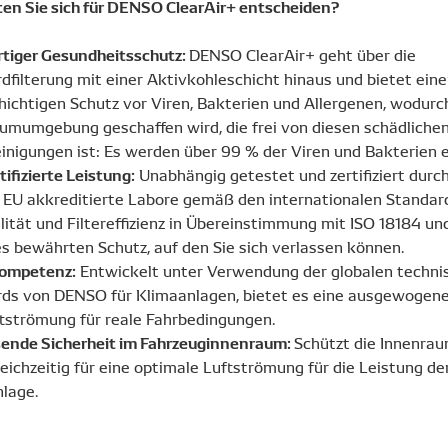
ten Sie sich für DENSO ClearAir+ entscheiden?
rtiger Gesundheitsschutz:
DENSO ClearAir+ geht über die
dfilterung mit einer Aktivkohleschicht hinaus und bietet ein
ichtigen Schutz vor Viren, Bakterien und Allergenen, wodurc
umumgebung geschaffen wird, die frei von diesen schädliche
inigungen ist: Es werden über 99 % der Viren und Bakterien e
tifizierte Leistung:
Unabhängig getestet und zertifiziert durch
 EU akkreditierte Labore gemäß den internationalen Standard
lität und Filtereffizienz in Übereinstimmung mit ISO 18184 un
es bewährten Schutz, auf den Sie sich verlassen können.
ompetenz:
Entwickelt unter Verwendung der globalen techni
ds von DENSO für Klimaanlagen, bietet es eine ausgewogene
tströmung für reale Fahrbedingungen.
ende Sicherheit im Fahrzeuginnenraum:
Schützt die Innenrau
leichzeitig für eine optimale Luftströmung für die Leistung de
lage.