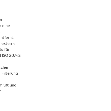
en
h eine
n
ntfernt.
 externe,
s für
d ISO 20743,
schen
 Filterung
mluft und
r