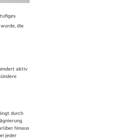
tufiges
wurde, die
hindert aktiv
esündere
fängt durch
rägnierung
arüber hinaus
ei jeder