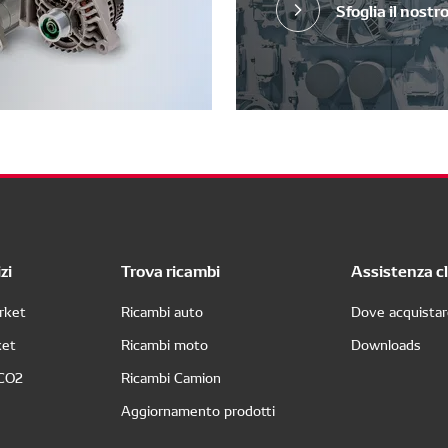
Sfoglia il nostr
zi
Trova ricambi
Assistenza cl
rket
Ricambi auto
Dove acquista
ket
Ricambi moto
Downloads
 CO2
Ricambi Camion
Aggiornamento prodotti