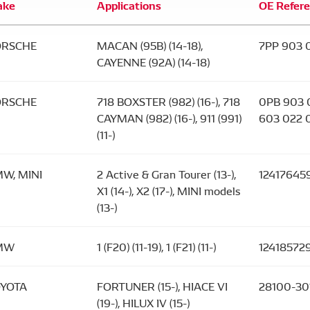
ake
Applications
OE Refer
ORSCHE
MACAN (95B) (14-18),
7PP 903 0
CAYENNE (92A) (14-18)
ORSCHE
718 BOXSTER (982) (16-), 718
0PB 903 0
CAYMAN (982) (16-), 911 (991)
603 022 
(11-)
W, MINI
2 Active & Gran Tourer (13-),
12417645
X1 (14-), X2 (17-), MINI models
(13-)
MW
1 (F20) (11-19), 1 (F21) (11-)
124185729
YOTA
FORTUNER (15-), HIACE VI
28100-30
(19-), HILUX IV (15-)