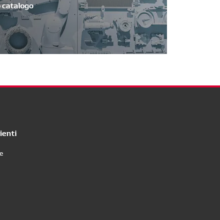
o catalogo
ienti
re