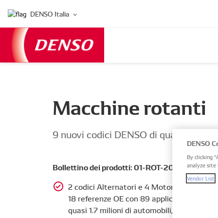
DENSO Italia
Macchine rotanti
9 nuovi codici DENSO di qualità prem
DENSO Co
By clicking “
Bollettino dei prodotti: 01-ROT-2023-IT
analyze site 
Vendor List
2 codici Alternatori e 4 Motorini di Avvia
18 referenze OE con 89 applicazioni e una 
quasi 1.7 milioni di automobili, in particolar