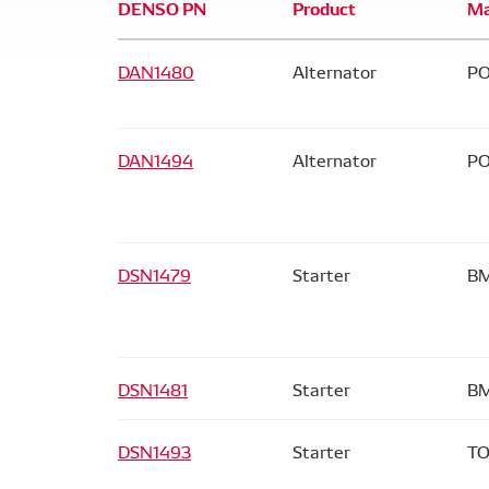
DENSO PN
Product
M
DAN1480
Alternator
P
DAN1494
Alternator
P
DSN1479
Starter
BM
DSN1481
Starter
B
DSN1493
Starter
TO