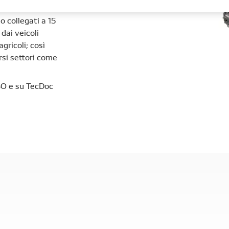
o collegati a 15
 dai veicoli
gricoli; così
rsi settori come
SO e su TecDoc