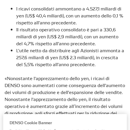
I ricavi consolidati
ammontano a
4.527,1
miliardi di
yen (
US
$
40,4 miliardi
)
,
con
un aumento dello 0,1
%
rispetto all'anno
precedente
.
Il risultato operativo consolidato
è pari a
330,6
miliardi di yen (US$
2,9 miliardi
), con un aumento
del
4,7%
rispetto all'anno precedente
.
L'utile netto da distribuire agli Azionisti
ammonta a
257,6 miliardi di yen
(
US$
2.3
miliardi),
in crescita
del
5,5%
rispetto all'anno precedente.
«Nonostante l'apprezzamento dello yen, i ricavi di
DENSO sono aumentati come conseguenza dell'aumento
dei volumi di produzione e dell'espansione delle vendite.
Nonostante l'apprezzamento dello yen, il risultato
operativo è aumentato grazie all’incremento dei volumi
di produzione, agli sforzi effettuati per la riduzione dei
costi e ad altre importanti efficienze ottenute» ha
DENSO Cookie Banner
commentato Koji Arima, Presidente e CEO di DENSO