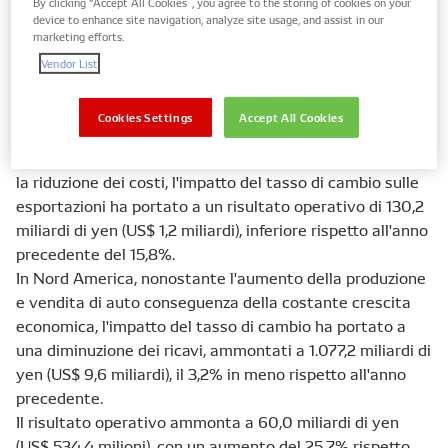
By clicking “Accept All Cookies”, you agree to the storing of cookies on your
Corporation.
device to enhance site navigation, analyze site usage, and assist in our
marketing efforts.
In Giappone l'aumento del volume di produzione ha
Vendor List
portato a un incremento del fatturato, che è stato pari a
2.686,0 miliardi di yen (US$ 23,9 miliardi), con un
Cookies Settings
Accept All Cookies
aumento dell'1,5% rispetto all'anno precedente.
Nonostante l'aumento dei volumi prodotti e gli sforzi per
la riduzione dei costi, l'impatto del tasso di cambio sulle
esportazioni ha portato a un risultato operativo di 130,2
miliardi di yen (US$ 1,2 miliardi), inferiore rispetto all'anno
precedente del 15,8%.
In Nord America, nonostante l'aumento della produzione
e vendita di auto conseguenza della costante crescita
economica, l'impatto del tasso di cambio ha portato a
una diminuzione dei ricavi, ammontati a
1.077,2
miliardi di
yen (
US
$
9,6 miliardi
)
,
il 3,2
%
in meno
rispetto all'anno
precedente
.
Il risultato operativo
ammonta a
60
,0
miliardi di yen
(
US
$
534
,4 milioni
)
,
con
un aumento del
25,7%
rispetto