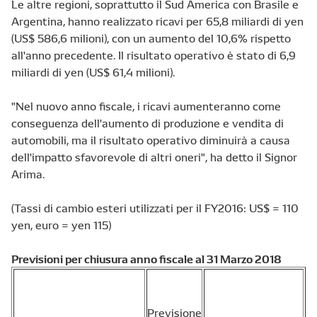
Le altre regioni, soprattutto il
Sud
America
con
Brasile
e
Argentina
,
hanno realizzato ricavi per 65
,8
miliardi di yen
(
US
$
586,6
milioni
)
, con un aumento del 10,6%
rispetto
all'anno
precedente. Il risultato operativo è stato di 6,9
miliardi di yen (
US
$
61
,4 milioni
).
"Nel nuovo
anno fiscale
,
i ricavi aumenteranno come
conseguenza dell'
aumento
di produzione e vendita di
automobili, ma il
risultato
operativo
diminuirà a causa
dell'impatto sfavorevole di altri oneri
", ha detto
il Signor
Arima
.
(
Tassi di cambio
esteri
utilizzati per
il FY2016:
US
$
= 110
yen,
euro
=
yen
115
)
Previsioni per chiusura anno fiscale al 31 Marzo 2018
Previsione