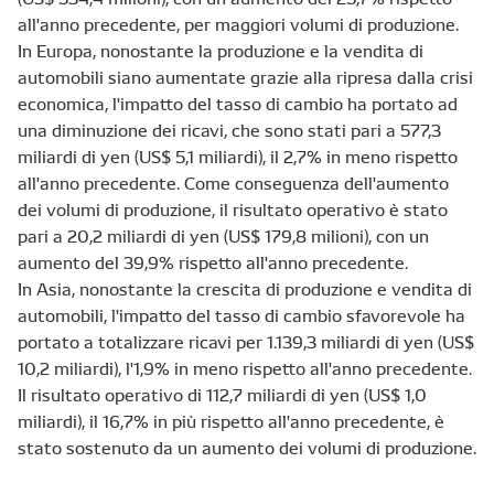
all'anno
precedente, per maggiori volumi di
produzione
.
In
Europa, nonostante
la produzione e la vendita di
automobili siano
aumentate
grazie a
lla
ripresa dalla
crisi
economica
,
l'impatto del tasso di cambio ha portato ad
una diminuzione dei ricavi, che sono stati pari a
577,3
miliardi di yen (US$ 5,1
miliardi
)
,
il 2,7%
in meno
rispetto
all'anno precedente
.
Come conseguenza dell'aumento
dei volumi di produzione, il
risultato operativo è stato
pari
a 20,2
miliardi di yen (US$ 179,8 milioni
)
,
con un
aumento
del 39,9%
rispetto all'anno
precedente
.
In Asia, nonostante la crescita di produzione e vendita di
automobili, l'impatto del tasso di cambio sfavorevole ha
portato a totalizzare ricavi per 1
.139,3
miliardi di yen (US$
10,2 miliardi
),
l'1,9% in meno
rispetto all'anno precedente
.
Il risultato
operativo
di 112,7
miliardi di yen
(
US
$
1,0
miliardi)
, il 16,7% in più rispetto all'anno precedente,
è
stato sostenuto
da un aumento dei
volumi di produzione
.