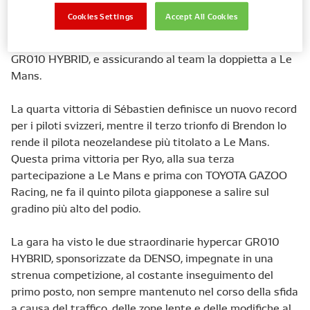
GR010 HYBRID, completando i 380 giri previsti davanti
Cookies Settings
Accept All Cookies
ai vincitori dello scorso anno, Mike Conway, Kamui
Kobayashi e José María López, alla guida della loro #7
GR010 HYBRID, e assicurando al team la doppietta a Le
Mans.
La quarta vittoria di Sébastien definisce un nuovo record
per i piloti svizzeri, mentre il terzo trionfo di Brendon lo
rende il pilota neozelandese più titolato a Le Mans.
Questa prima vittoria per Ryo, alla sua terza
partecipazione a Le Mans e prima con TOYOTA GAZOO
Racing, ne fa il quinto pilota giapponese a salire sul
gradino più alto del podio.
La gara ha visto le due straordinarie hypercar GR010
HYBRID, sponsorizzate da DENSO, impegnate in una
strenua competizione, al costante inseguimento del
primo posto, non sempre mantenuto nel corso della sfida
a causa del traffico, delle zone lente e delle modifiche al