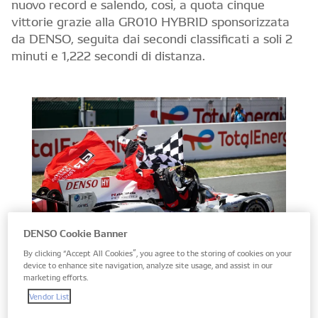
nuovo record e salendo, così, a quota cinque
vittorie grazie alla GR010 HYBRID sponsorizzata
da DENSO, seguita dai secondi classificati a soli 2
minuti e 1,222 secondi di distanza.
DENSO Cookie Banner
By clicking “Accept All Cookies”, you agree to the storing of cookies on your
device to enhance site navigation, analyze site usage, and assist in our
marketing efforts.
Sébastien Buemi, Brendon Hartley e Ryo Hirakawa
Vendor List
hanno disputato una gara straordinaria nella loro #8