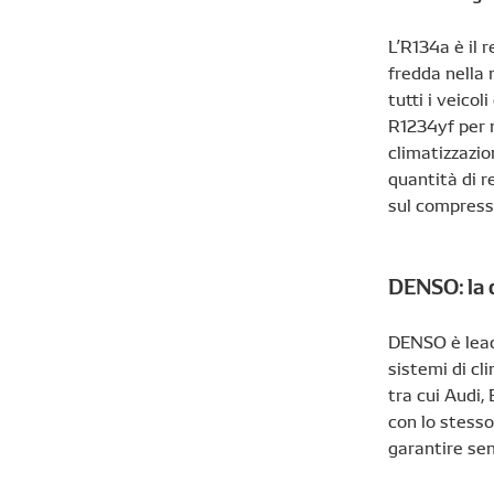
L’R134a è il r
fredda nella 
tutti i veicol
R1234yf per m
climatizzazio
quantità di r
sul compress
DENSO: la 
DENSO è leade
sistemi di cl
tra cui Audi
con lo stesso
garantire sem