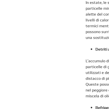
In estate, le
particelle mi
alette del co
livelli di ca
termici mentr
possono surri
una sostituz
Detriti 
L’accumulo di
particelle di
utilizzati e d
distacco di p
Queste posson
nel peggiore 
miscela di oli
Refrige