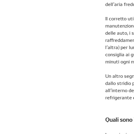
dell’aria fre
Il corretto u
manutenzione
delle auto, i 
raffreddament
l’altra) per 
consiglia ai 
minuti ogni m
Un altro seg
dallo stridio
all’interno d
refrigerante 
Quali sono