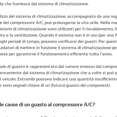
dda che fuoriesce dal sistema di climatizzazione.
tilizzo del sistema di climatizzazione, accompagnato da una re
 del compressore A/C, può prolungarne la vita utile. Nella m
sistemi di climatizzazione sono utilizzati per il riscaldamento, il
o e la ventilazione. Quando il sistema non è in uso (per una 
lunghi periodi di tempo, possono verificarsi dei guasti. Per ques
guidatori di mettere in funzione il sistema di climatizzazione pe
ese per garantirne il funzionamento efficiente tutto l’anno.
nale di guasto è rappresentato dal rumore emesso dal compre
 proveniente dal sistema di climatizzazione che a volte si può 
el veicolo. Entrambi possono indicare una quantità insufficient
e sono segnali chiave di un (futuro) guasto dei componenti.
 le cause di un guasto al compressore A/C?