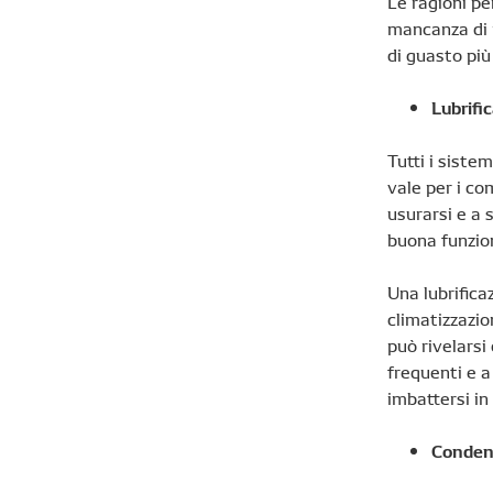
Le ragioni pe
mancanza di m
di guasto più
Lubrifi
Tutti i siste
vale per i co
usurarsi e a 
buona funzion
Una lubrifica
climatizzazi
può rivelarsi
frequenti e a
imbattersi in 
Conden