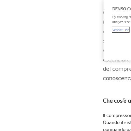
DENSO Co
Quando le 
By clicking “
(A/C) vengo
analyze site 
qualsiasi 
Vendor List
soggetto a
caldo e po
essenziale 
del compre
conoscenza 
Che cos’è 
Il compressor
Quando il sis
pompando gas