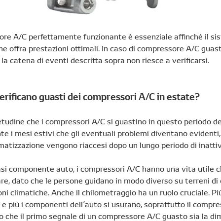
re A/C perfettamente funzionante è essenziale affinché il si
ne offra prestazioni ottimali. In caso di compressore A/C guas
la catena di eventi descritta sopra non riesce a verificarsi.
erificano guasti dei compressori A/C in estate?
tudine che i compressori A/C si guastino in questo periodo de
te i mesi estivi che gli eventuali problemi diventano evidenti,
imatizzazione vengono riaccesi dopo un lungo periodo di inattiv
i componente auto, i compressori A/C hanno una vita utile che
e, dato che le persone guidano in modo diverso su terreni di o
oni climatiche. Anche il chilometraggio ha un ruolo cruciale. Pi
 e più i componenti dell’auto si usurano, soprattutto il compr
o che il primo segnale di un compressore A/C guasto sia la di