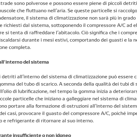
 strade sono polverose e possono essere piene di piccoli detrit
nuscole che fluttuano nell’aria. Se queste particelle si raccolg
ndensatore, il sistema di climatizzazione non sarà più in grado 
lore richiesti dal sistema, sottoponendo il compressore A/C ad e
e si tenta di raffreddare l’abitacolo. Ciò significa che i compr
scaldarsi durante i mesi estivi, comportando dei guasti e la n
ione completa.
all’interno del sistema
 detriti all’interno del sistema di climatizzazione può essere 
 gomma del tubo di scarico. A seconda della qualità dei tubi di 
ell’olio di lubrificazione, nel tempo la gomma inizia a deteriorar
iccole particelle che iniziano a galleggiare nel sistema di clima
o portare alla formazione di ostruzioni all’interno del sistem
dei casi, provocare il guasto del compressore A/C, poiché imp
o e refrigerante di ritornare al suo interno.
rante insufficiente o non idoneo