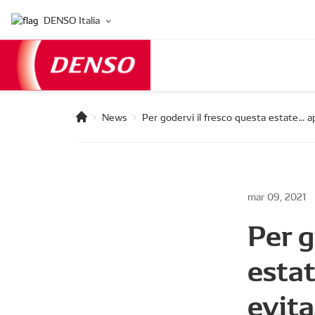
DENSO Italia
News
Per godervi il fresco questa estate… 
mar 09, 2021
Per g
esta
evita