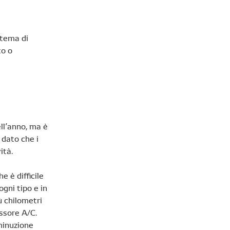
stema di
to o
ll’anno, ma è
 dato che i
ità.
 è difficile
gni tipo e in
ù chilometri
essore A/C.
minuzione