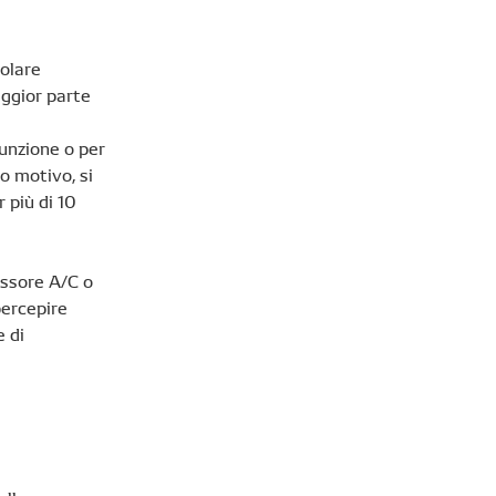
golare
aggior parte
funzione o per
to motivo, si
r più di 10
ssore A/C o
percepire
e di