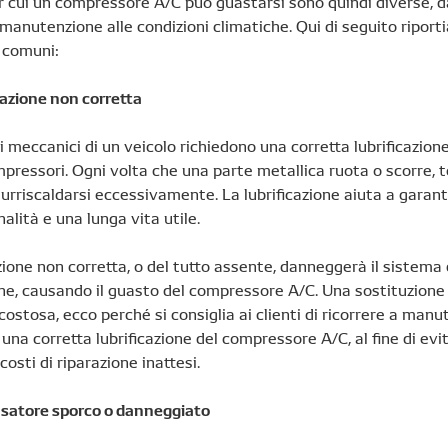
r cui un compressore A/C può guastarsi sono quindi diverse, d
anutenzione alle condizioni climatiche. Qui di seguito riport
 comuni:
cazione non corretta
mi meccanici di un veicolo richiedono una corretta lubrificazion
mpressori. Ogni volta che una parte metallica ruota o scorre, 
surriscaldarsi eccessivamente. La lubrificazione aiuta a garant
alità e una lunga vita utile.
zione non corretta, o del tutto assente, danneggerà il sistema 
one, causando il guasto del compressore A/C. Una sostituzion
 costosa, ecco perché si consiglia ai clienti di ricorrere a manu
 una corretta lubrificazione del compressore A/C, al fine di evi
costi di riparazione inattesi.
satore sporco o danneggiato