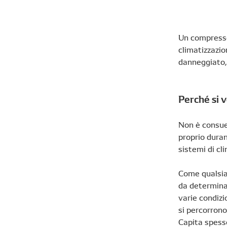
Un compresso
climatizzazio
danneggiato, 
Perché si v
Non è consue
proprio duran
sistemi di cl
Come qualsias
da determinar
varie condizi
si percorrono
Capita spess