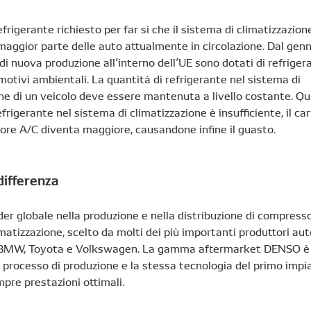
efrigerante richiesto per far sì che il sistema di climatizzazione
maggior parte delle auto attualmente in circolazione. Dal genn
i di nuova produzione all’interno dell’UE sono dotati di refriger
otivi ambientali. La quantità di refrigerante nel sistema di
ne di un veicolo deve essere mantenuta a livello costante. Q
efrigerante nel sistema di climatizzazione è insufficiente, il ca
ore A/C diventa maggiore, causandone infine il guasto.
differenza
r globale nella produzione e nella distribuzione di compresso
imatizzazione, scelto da molti dei più importanti produttori aut
, BMW, Toyota e Volkswagen. La gamma aftermarket DENSO è 
 processo di produzione e la stessa tecnologia del primo impi
pre prestazioni ottimali.