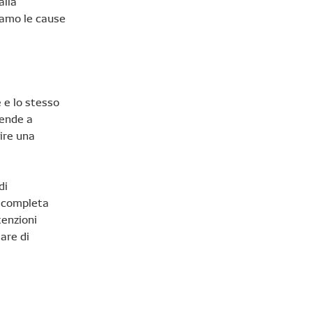
alla
iamo le cause
e e lo stesso
tende a
ire una
di
e completa
tenzioni
tare di