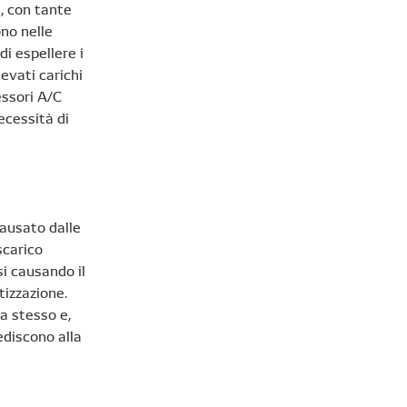
i, con tante
ono nelle
di espellere i
levati carichi
essori A/C
ecessità di
causato dalle
scarico
si causando il
tizzazione.
a stesso e,
ediscono alla