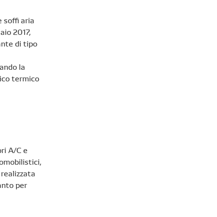
 soffi aria
aio 2017,
ante di tipo
uando la
rico termico
ri A/C e
omobilistici,
realizzata
anto per