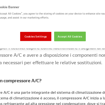
okie Banner
temperature iniziano ad alzarsi, i sistemi di climat
Accept All Cookies”, you agree to the storing of cookies on your device to enhance site nav
no riaccesi dopo lunghi periodi di inattività. Tutt
usage, and assist in our marketing efforts.
componente dell’auto, il sistema di climatizzazione
 guasti con conseguente impatto sull’abitacolo ch
Cookies Settings
Accept All Cookies
co confortevole. In questo periodo dell’anno è quin
per i tecnici capire come identificare i segnali di 
ssore A/C e avere a disposizione i componenti no
necessari per effettuare le relative sostituzioni.
un compressore A/C?
e A/C è una parte integrante del sistema di climatizzazione de
tema di climatizzazione è acceso, il compressore A/C inizia a 
 refrigerante ad alta pressione nel condensatore, dove si tr