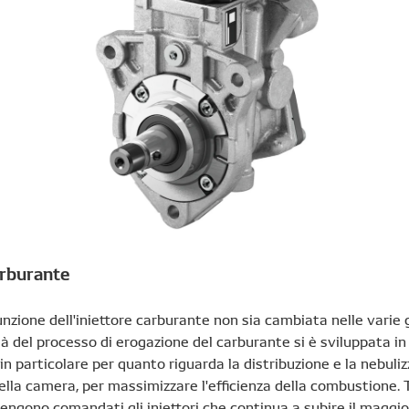
arburante
nzione dell'iniettore carburante non sia cambiata nelle varie 
à del processo di erogazione del carburante si è sviluppata i
, in particolare per quanto riguarda la distribuzione e la nebuli
lla camera, per massimizzare l'efficienza della combustione. Tu
engono comandati gli iniettori che continua a subire il maggio