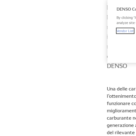
l'aftermar
DENSO Co
l'aftermar
By clicking “
analyze site 
riparazion
Vendor List
iniettori 
riparati. D
equivalent
DENSO
Una delle ca
l’ottenimento 
funzionare co
migliorament
carburante ne
generazione 
del rilevante