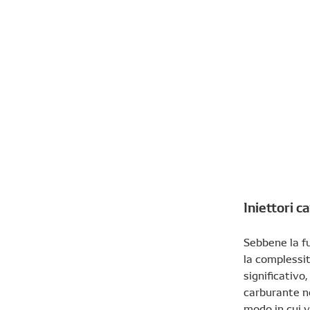
Iniettori c
Sebbene la fu
la complessit
significativo
carburante ne
modo in cui v