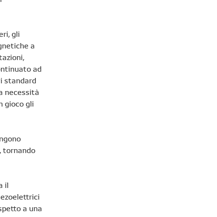
i, gli
gnetiche a
tazioni,
ontinuato ad
ti standard
la necessità
 gioco gli
engono
o, tornando
 il
iezoelettrici
ispetto a una