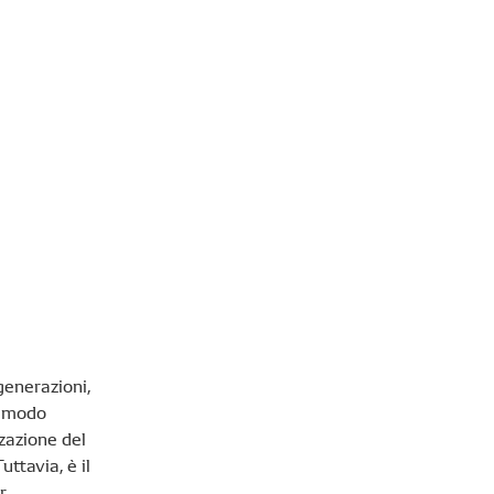
generazioni,
n modo
zzazione del
ttavia, è il
r