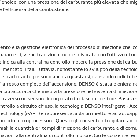
lenoide, con una pressione del carburante più elevata che mig
 l'efficienza della combustione.
ento è la gestione elettronica del processo di iniezione che, co
i parametri, viene tradizionalmente misurata con l'utilizzo di u
 indica alla centralina controllo motore la pressione del carb
limentato il rail. Tuttavia, nonostante lo sviluppo della tecnolo
del carburante possono ancora guastarsi, causando codici di er
 l'arresto completo dell'accensione. DENSO è stata pioniera n
a più accurata che misura la pressione nel sistema di iniezion
traverso un sensore incorporato in ciascun iniettore. Basata 
ntrollo a circuito chiuso, la tecnologia DENSO Intelligent - A
echnology (i-ART) è rappresentata da un iniettore ad autoa
 proprio microprocessore. Questo gli consente di regolare a
ttimali la quantità e i tempi di iniezione del carburante e di com
azioni alla centralina di controllo motore. Ciò le consente re