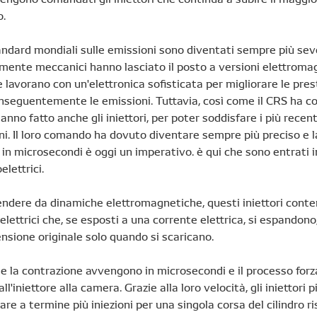
.
andard mondiali sulle emissioni sono diventati sempre più sever
amente meccanici hanno lasciato il posto a versioni elettroma
 lavorano con un'elettronica sofisticata per migliorare le pres
nseguentemente le emissioni. Tuttavia, così come il CRS ha c
hanno fatto anche gli iniettori, per poter soddisfare i più recen
ni. Il loro comando ha dovuto diventare sempre più preciso e 
 in microsecondi è oggi un imperativo. è qui che sono entrati in
elettrici.
pendere da dinamiche elettromagnetiche, questi iniettori cont
zoelettrici che, se esposti a una corrente elettrica, si espandon
ensione originale solo quando si scaricano.
e la contrazione avvengono in microsecondi e il processo forza
l'iniettore alla camera. Grazie alla loro velocità, gli iniettori p
re a termine più iniezioni per una singola corsa del cilindro r