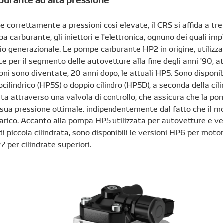
e correttamente a pressioni così elevate, il CRS si affida a tr
mpa carburante, gli iniettori e l'elettronica, ognuno dei quali i
o generazionale. Le pompe carburante HP2 in origine, utilizz
e per il segmento delle autovetture alla fine degli anni '90, a
oni sono diventate, 20 anni dopo, le attuali HP5. Sono disponibi
cilindrico (HP5S) o doppio cilindro (HP5D), a seconda della cil
ta attraverso una valvola di controllo, che assicura che la p
sua pressione ottimale, indipendentemente dal fatto che il mo
rico. Accanto alla pompa HP5 utilizzata per autovetture e vei
i piccola cilindrata, sono disponibili le versioni HP6 per motor
P7 per cilindrate superiori.