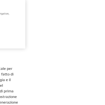
 per
tecniche di
igation,
 gli
gi essere
à
, come
tale per
 fatto di
ia e il
el
di prima
ostrazione
generazione