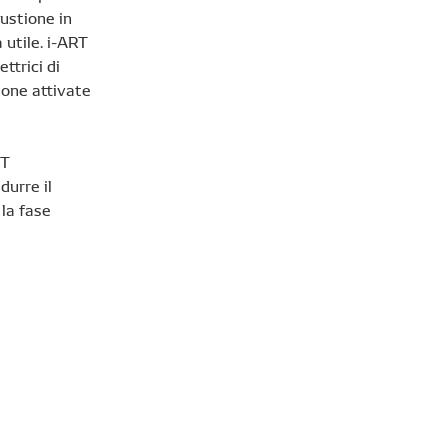
ustione in
 utile. i-ART
ttrici di
ione attivate
RT
durre il
la fase