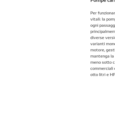
Per funzionar
vitali: la po
ogni passaggi
principalment
diverse versi
varianti mono
motore, gesti
mantenga la 
meno sotto ca
commerciali d
otto litri e H