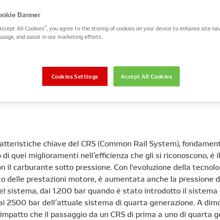
ket indipendente? Una delle principali implicazioni
okie Banner
ket indipendente è che, sebbene gli strumenti e le 
Accept All Cookies”, you agree to the storing of cookies on your device to enhance site nav
usage, and assist in our marketing efforts.
e siano attualmente in fase di sviluppo, le pompe o
di carburante di quarta generazione non possono og
evono quindi essere sostituiti con ricambi di qualit
Cookies Settings
Accept All Cookies
e al primo impianto, forniti da produttori rinomati
ratteristiche chiave del CRS (Common Rail System), fondamen
di quei miglioramenti nell’efficienza che gli si riconoscono, è il
n il carburante sotto pressione. Con l'evoluzione della tecnolog
o delle prestazioni motore, è aumentata anche la pressione d
l sistema, dai 1.200 bar quando è stato introdotto il sistema 
ai 2500 bar dell’attuale sistema di quarta generazione. A dim
 impatto che il passaggio da un CRS di prima a uno di quarta 