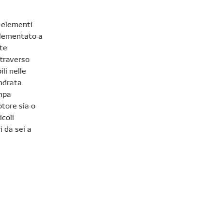
e elementi
mplementato a
ate
ttraverso
li nelle
indrata
ompa
tore sia o
coli
i da sei a