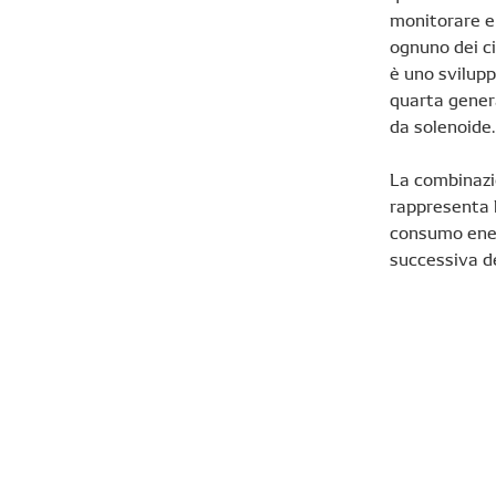
monitorare e
ognuno dei ci
è uno svilupp
quarta genera
da solenoide.
La combinazio
rappresenta l
consumo ener
successiva de