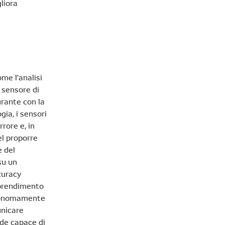
liora
me l'analisi
n sensore di
urante con la
gia, i sensori
rore e, in
el proporre
e del
su un
ccuracy
pprendimento
utonomamente
unicare
nde capace di