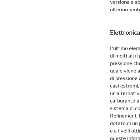
versione a so
ulteriormente
Elettronica
L'ultimo elem
di molti altr
pressione che
quale viene a
di pressione 
casi estremi,
un'alternativ
carburante at
sistema di co
Refinement T
dotato di un
e a livelli o
queste inform