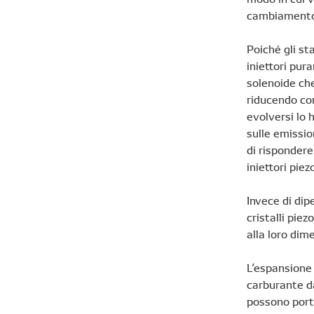
cambiamento
Poiché gli st
iniettori pur
solenoide che
riducendo co
evolversi lo 
sulle emissio
di rispondere
iniettori piezo
Invece di di
cristalli pie
alla loro dim
L’espansione 
carburante dal
possono porta