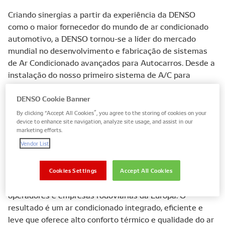
Criando sinergias a partir da experiência da DENSO
como o maior fornecedor do mundo de ar condicionado
automotivo, a DENSO tornou-se a líder do mercado
mundial no desenvolvimento e fabricação de sistemas
de Ar Condicionado avançados para Autocarros. Desde a
instalação do nosso primeiro sistema de A/C para
Autocarros em 1958, acumulamos mais de 50 anos de
experiência na exigente área de gestão de qualidade do
DENSO Cookie Banner
ar e condicionamento de autocarros.
By clicking “Accept All Cookies”, you agree to the storing of cookies on your
device to enhance site navigation, analyze site usage, and assist in our
marketing efforts.
A nossa equipa de A/C de autocarros realiza um trabalho
Vendor List
completo, levando as vantagens competitivas únicas da
DENSO para os nossos clientes de todo o mundo - do
projeto, P&D e suporte de engenharia para fabricantes,
Cookies Settings
Accept All Cookies
passando por contratos de prestação de serviço com
operadores e empresas rodoviárias da Europa. O
resultado é um ar condicionado integrado, eficiente e
leve que oferece alto conforto térmico e qualidade do ar