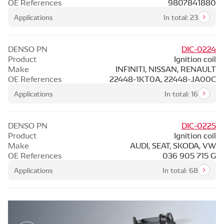
OE References
9807841880
Applications
In total: 23
DENSO PN
DIC-0224
Product
Ignition coil
Make
INFINITI, NISSAN, RENAULT
OE References
22448-1KT0A, 22448-JA00C
Applications
In total: 16
DENSO PN
DIC-0225
Product
Ignition coil
Make
AUDI, SEAT, SKODA, VW
OE References
036 905 715 G
Applications
In total: 68