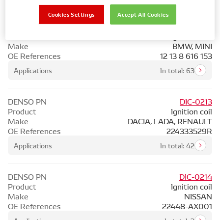
Cookies Settings
Accept All Cookies
DENSO PN
DIC-0212
Product
Ignition coil
Make
BMW, MINI
OE References
12 13 8 616 153
Applications
In total: 63
DENSO PN
DIC-0213
Product
Ignition coil
Make
DACIA, LADA, RENAULT
OE References
224333529R
Applications
In total: 42
DENSO PN
DIC-0214
Product
Ignition coil
Make
NISSAN
OE References
22448-AX001