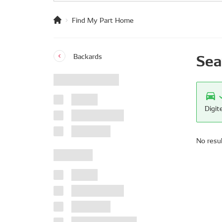
Find My Part Home
Sea
Backards
Digit
No resu