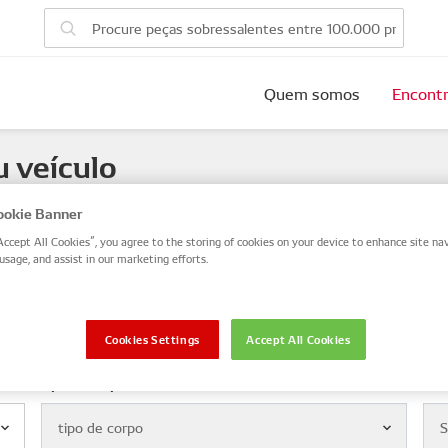
Quem somos
Encontr
u veículo
 number, or search by VIN / Frame No.
okie Banner
Accept All Cookies”, you agree to the storing of cookies on your device to enhance site nav
VIN / Frame
usage, and assist in our marketing efforts.
eta
Cookies Settings
Accept All Cookies
tipo de corpo
Mod
tipo de corpo
S