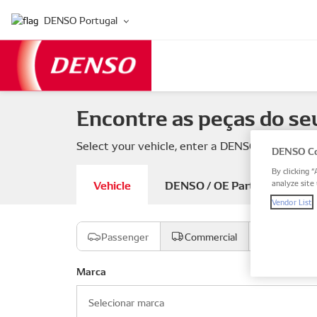
DENSO Portugal
Encontre as peças do se
Select your vehicle, enter a DENSO or OE part
DENSO Co
By clicking “
Vehicle
DENSO / OE Part number
analyze site 
Vendor List
Passenger
Commercial
Motocicl
Marca
Selecionar marca