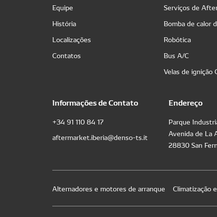
Equipe
Serviços de Aft
História
Bomba de calor 
Localizações
Robótica
Contatos
Bus A/C
Velas de ignição
Informações de Contato
Endereço
+34 91 110 84 17
Parque Industri
Avenida de La 
aftermarket.iberia@denso-ts.it
28830 San Fern
Alternadores e motores de arranque
Climatização 