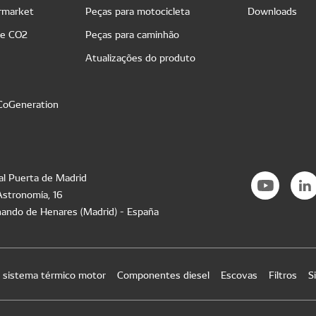
ermarket
Peças para motocicleta
Downloads
de CO2
Peças para caminhão
Atualizações do produto
 CoGeneration
al Puerta de Madrid
Astronomía, 16
ando de Henares (Madrid) - España
e sistema térmico motor
Componentes diesel
Escovas
Filtros
S