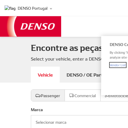
DENSO Portugal
Encontre as peças do se
DENSO Co
By clicking “
analyze site 
Select your vehicle, enter a DENSO or OE part
Vendor List
Vehicle
DENSO / OE Part number
Passenger
Commercial
Motocicl
Marca
Selecionar marca