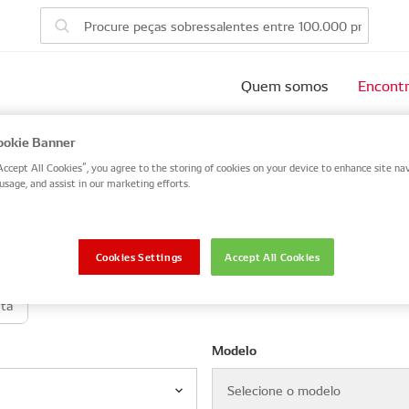
Quem somos
Encontr
u veículo
okie Banner
Accept All Cookies”, you agree to the storing of cookies on your device to enhance site nav
usage, and assist in our marketing efforts.
 number, or search by VIN / Frame No.
VIN / Frame
Cookies Settings
Accept All Cookies
eta
Modelo
Selecione o modelo