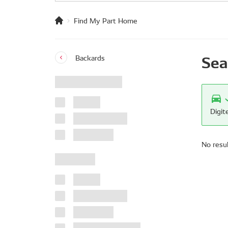
Find My Part Home
Sea
Backards
Digit
No resu