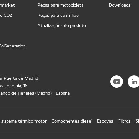
ermarket
Peças para motocicleta
Downloads
de CO2
Peças para caminhão
Atualizações do produto
 CoGeneration
al Puerta de Madrid
Astronomía, 16
ando de Henares (Madrid) - España
e sistema térmico motor
Componentes diesel
Escovas
Filtros
S