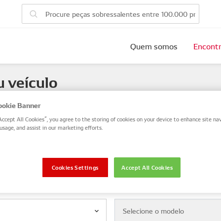
Quem somos
Encontr
u veículo
 number, or search by VIN / Frame No.
okie Banner
Accept All Cookies”, you agree to the storing of cookies on your device to enhance site nav
VIN / Frame
usage, and assist in our marketing efforts.
eta
Cookies Settings
Accept All Cookies
Modelo
Selecione o modelo