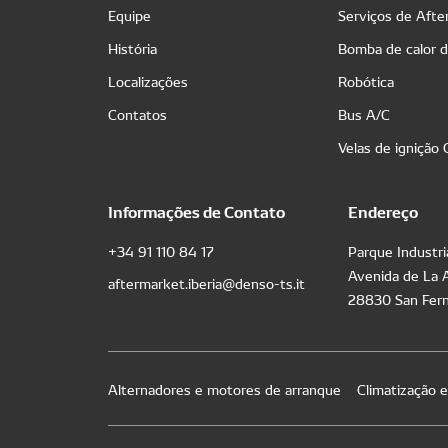
Equipe
Serviços de Aft
História
Bomba de calor 
Localizações
Robótica
Contatos
Bus A/C
Velas de ignição
Informações de Contato
Endereço
+34 91 110 84 17
Parque Industri
Avenida de La 
aftermarket.iberia@denso-ts.it
28830 San Fern
Alternadores e motores de arranque
Climatização 