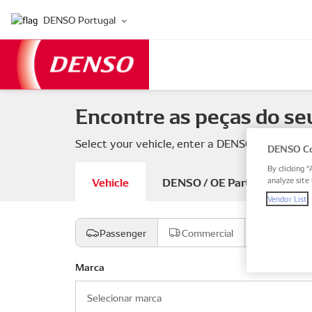
DENSO Portugal
Encontre as peças do se
Select your vehicle, enter a DENSO or OE part
DENSO Co
By clicking “
Vehicle
DENSO / OE Part number
analyze site 
Vendor List
Passenger
Commercial
Motocicl
Marca
Selecionar marca