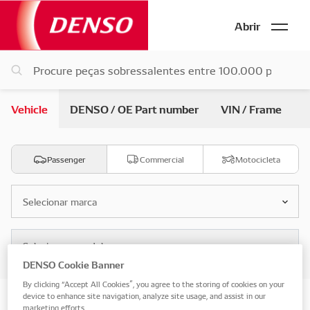
Abrir
Vehicle
DENSO / OE Part number
VIN / Frame
Passenger
Commercial
Motocicleta
Selecionar marca
Selecione o modelo
DENSO Cookie Banner
By clicking “Accept All Cookies”, you agree to the storing of cookies on your
device to enhance site navigation, analyze site usage, and assist in our
Search by vehicle partes
marketing efforts.