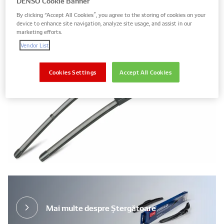
DENSO Cookie Banner
TecDoc
By clicking “Accept All Cookies”, you agree to the storing of cookies on your
Lansare estimată: Februarie 2022
device to enhance site navigation, analyze site usage, and assist in our
marketing efforts.
Vendor List
Cookies Settings
Accept All Cookies
Mai multe despre Ștergătoare