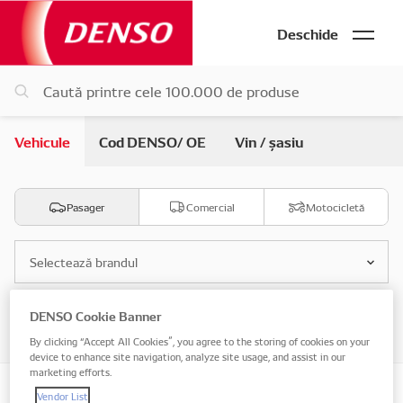
Deschide
Vehicule
Cod DENSO/ OE
Vin / șasiu
Pasager
Comercial
Motocicletă
Selectează brandul
DENSO Cookie Banner
Selectează modelul
By clicking “Accept All Cookies”, you agree to the storing of cookies on your
device to enhance site navigation, analyze site usage, and assist in our
marketing efforts.
Vendor List