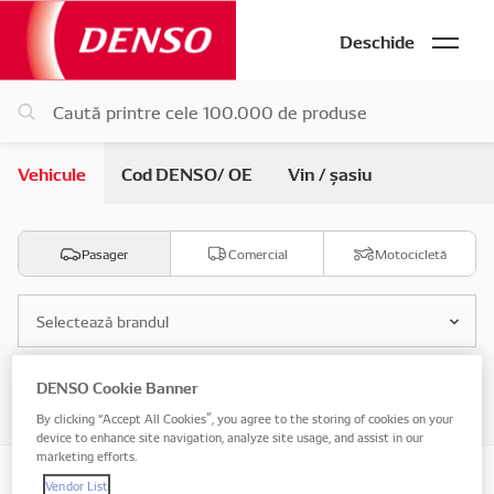
Deschide
Vehicule
Cod DENSO/ OE
Vin / șasiu
Pasager
Comercial
Motocicletă
Selectează brandul
DENSO Cookie Banner
Selectează modelul
By clicking “Accept All Cookies”, you agree to the storing of cookies on your
device to enhance site navigation, analyze site usage, and assist in our
marketing efforts.
Vendor List