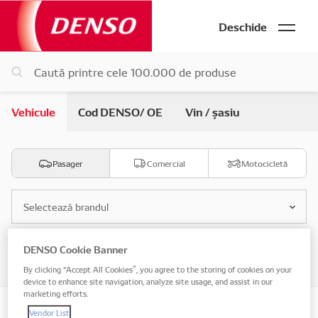
Deschide
Vehicule
Cod DENSO/ OE
Vin / șasiu
Pasager
Comercial
Motocicletă
Selectează brandul
DENSO Cookie Banner
Selectează modelul
By clicking “Accept All Cookies”, you agree to the storing of cookies on your
device to enhance site navigation, analyze site usage, and assist in our
marketing efforts.
Vendor List