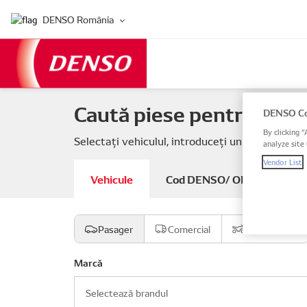
DENSO România
Caută piese pentru vehic
DENSO Co
By clicking “
Selectați vehiculul, introduceți un cod DENSO s
analyze site 
Vendor List
Vehicule
Cod DENSO/ OE
Vin /
Pasager
Comercial
Motocicletă
Marcă
Selectează brandul