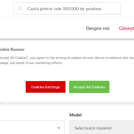
Despre noi
Găseșt
ulul tău
okie Banner
Accept All Cookies”, you agree to the storing of cookies on your device to enhance site nav
au OE sau căutați după numărul de identificare al vehiculului 
usage, and assist in our marketing efforts.
 șasiu
Cookies Settings
Accept All Cookies
Model
Selectează modelul