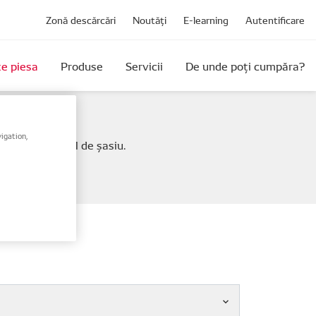
Zonă descărcări
Noutăți
E-learning
Autentificare
e piesa
Produse
Servicii
De unde poți cumpăra?
igation,
(VIN) / numărul de șasiu.