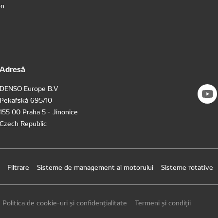
on
Adresă
DENSO Europe B.V
Pekařská 695/10
155 00 Praha 5 - Jinonice
Czech Republic
Filtrare
Sisteme de management al motorului
Sisteme rotative
Politica de cookie-uri și confidențialitate
Termeni și condiții