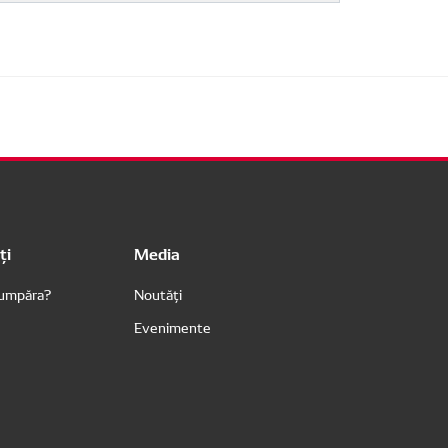
ți
Media
cumpăra?
Noutăți
Evenimente