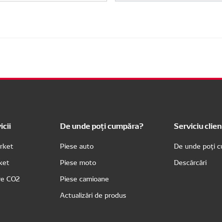
icii
De unde poți cumpăra?
Serviciu clien
rket
Piese auto
De unde poți 
rket
Piese moto
Descărcări
re CO2
Piese camioane
Actualizări de produs