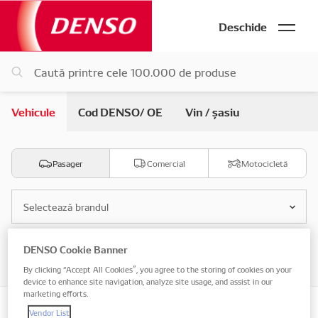
Deschide
Vehicule
Cod DENSO/ OE
Vin / șasiu
Pasager
Comercial
Motocicletă
Selectează brandul
DENSO Cookie Banner
Selectează modelul
By clicking “Accept All Cookies”, you agree to the storing of cookies on your
device to enhance site navigation, analyze site usage, and assist in our
marketing efforts.
Vendor List