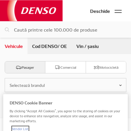
Deschide
Vehicule
Cod DENSO/ OE
Vin / șasiu
Pasager
Comercial
Motocicletă
Selectează brandul
DENSO Cookie Banner
Selectează modelul
By clicking “Accept All Cookies”, you agree to the storing of cookies on your
device to enhance site navigation, analyze site usage, and assist in our
marketing efforts.
Vendor List