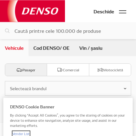
Deschide
Vehicule
Cod DENSO/ OE
Vin / șasiu
Pasager
Comercial
Motocicletă
Selectează brandul
DENSO Cookie Banner
Selectează modelul
By clicking “Accept All Cookies”, you agree to the storing of cookies on your
device to enhance site navigation, analyze site usage, and assist in our
marketing efforts.
Vendor List