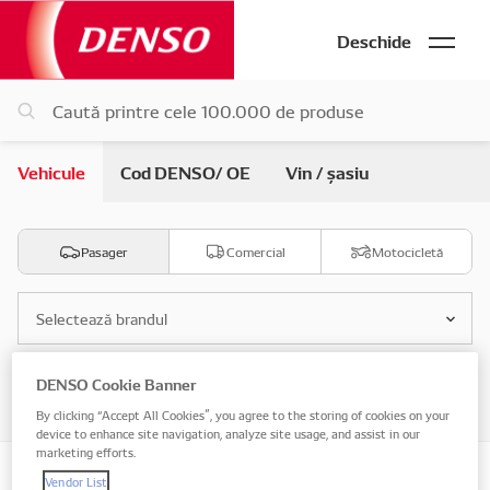
Deschide
Vehicule
Cod DENSO/ OE
Vin / șasiu
Pasager
Comercial
Motocicletă
Selectează brandul
DENSO Cookie Banner
Selectează modelul
By clicking “Accept All Cookies”, you agree to the storing of cookies on your
device to enhance site navigation, analyze site usage, and assist in our
marketing efforts.
Vendor List