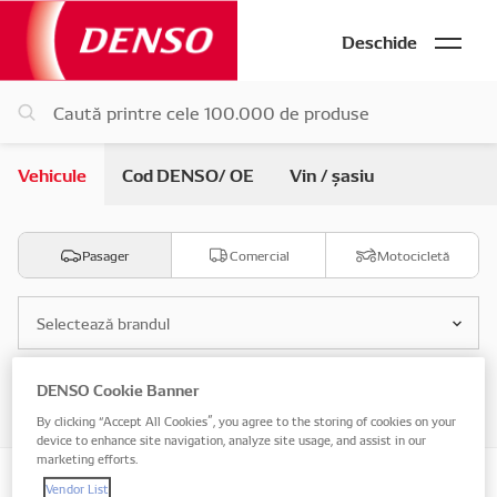
Deschide
Vehicule
Cod DENSO/ OE
Vin / șasiu
Pasager
Comercial
Motocicletă
Selectează brandul
DENSO Cookie Banner
Selectează modelul
By clicking “Accept All Cookies”, you agree to the storing of cookies on your
device to enhance site navigation, analyze site usage, and assist in our
marketing efforts.
Vendor List