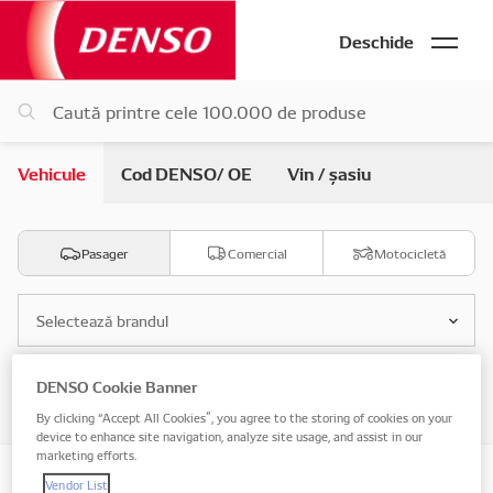
Deschide
Vehicule
Cod DENSO/ OE
Vin / șasiu
Pasager
Comercial
Motocicletă
Selectează brandul
DENSO Cookie Banner
Selectează modelul
By clicking “Accept All Cookies”, you agree to the storing of cookies on your
device to enhance site navigation, analyze site usage, and assist in our
marketing efforts.
Vendor List