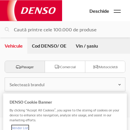
Deschide
Vehicule
Cod DENSO/ OE
Vin / șasiu
Pasager
Comercial
Motocicletă
Selectează brandul
DENSO Cookie Banner
Selectează modelul
By clicking “Accept All Cookies”, you agree to the storing of cookies on your
device to enhance site navigation, analyze site usage, and assist in our
marketing efforts.
Vendor List