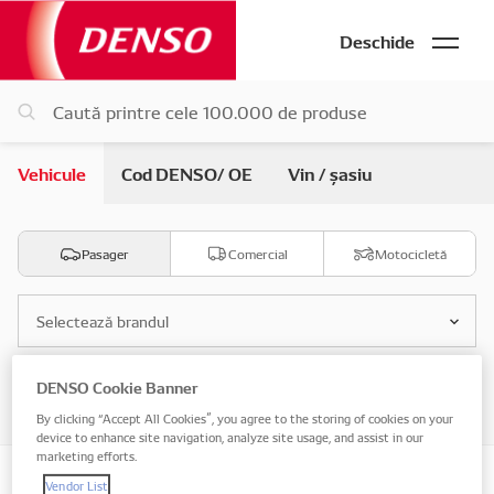
Deschide
Vehicule
Cod DENSO/ OE
Vin / șasiu
Pasager
Comercial
Motocicletă
Selectează brandul
DENSO Cookie Banner
Selectează modelul
By clicking “Accept All Cookies”, you agree to the storing of cookies on your
device to enhance site navigation, analyze site usage, and assist in our
marketing efforts.
Vendor List