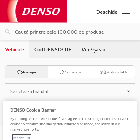
Deschide
Vehicule
Cod DENSO/ OE
Vin / șasiu
Pasager
Comercial
Motocicletă
Selectează brandul
DENSO Cookie Banner
Selectează modelul
By clicking “Accept All Cookies”, you agree to the storing of cookies on your
device to enhance site navigation, analyze site usage, and assist in our
marketing efforts.
Vendor List