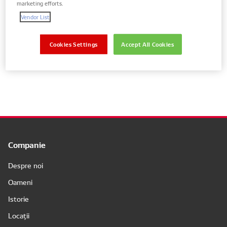
marketing efforts.
Vendor List
Arată piese doar pentru vehiculul tău
Cookies Settings
Accept All Cookies
Nu rezultate
Companie
Despre noi
Oameni
Istorie
Locații