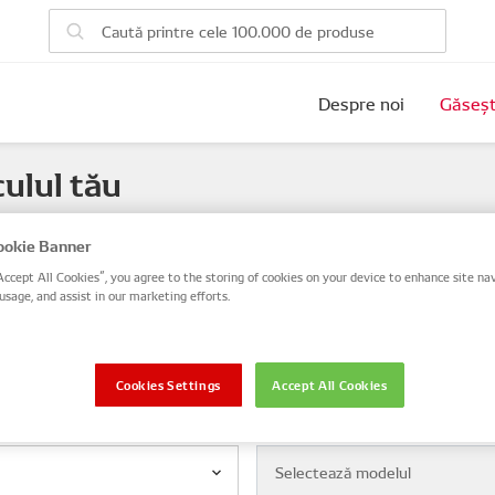
Despre noi
Găseșt
ulul tău
au OE sau căutați după numărul de identificare al vehiculului 
okie Banner
Accept All Cookies”, you agree to the storing of cookies on your device to enhance site nav
 șasiu
usage, and assist in our marketing efforts.
Cookies Settings
Accept All Cookies
Model
Selectează modelul