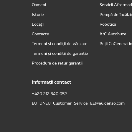
Oameni
Servicii Afterma
Istorie
Pompă de încălzi
Locații
Robotică
Contacte
A/C Autobuze
Termeni și condiții de vânzare
Bujii CoGenerati
Termeni și condiții de garanție
Procedura de retur garanții
Informații contact
+420 212 340 052
EU_DNEU_Customer_Service_EE@eu.denso.com