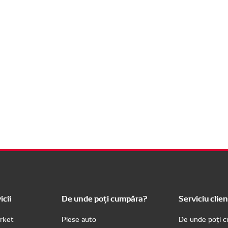
icii
De unde poți cumpăra?
Serviciu clien
rket
Piese auto
De unde poți 