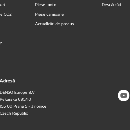
rket
Piese moto
Descărcări
re CO2
Piese camioane
Actualizări de produs
on
Adresă
DENSO Europe B.V
Pekařská 695/10
155 00 Praha 5 - Jinonice
Czech Republic