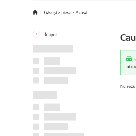
Găsește piesa - Acasă
Cau
Înapoi
Intro
Nu rezu