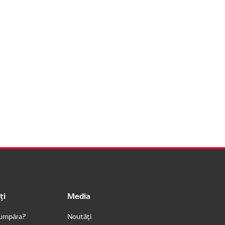
ți
Media
cumpăra?
Noutăți