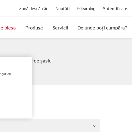
Zonă descărcări
Noutăți
E-learning
Autentificare
e piesa
Produse
Servicii
De unde poți cumpăra?
(VIN) / numărul de șasiu.
igation,