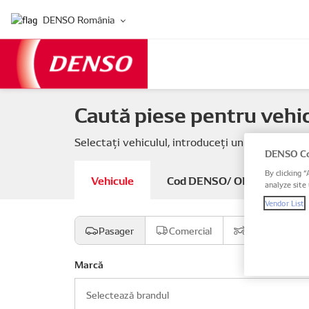
DENSO România
Caută piese pentru vehic
Selectați vehiculul, introduceți un cod DENSO s
DENSO Co
By clicking “
Vehicule
Cod DENSO/ OE
Vin /
analyze site 
Vendor List
Pasager
Comercial
Motocicletă
Marcă
Selectează brandul