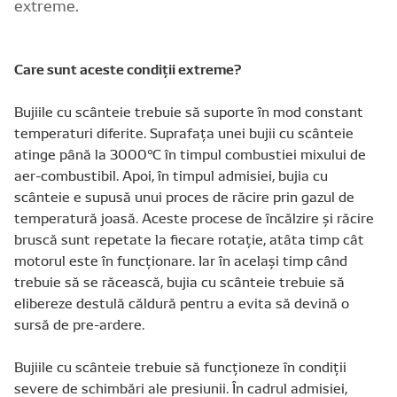
extreme.
Care sunt aceste condiţii extreme?
Bujiile cu scânteie trebuie să suporte în mod constant
temperaturi diferite. Suprafaţa unei bujii cu scânteie
atinge până la 3000°C în timpul combustiei mixului de
aer-combustibil. Apoi, în timpul admisiei, bujia cu
scânteie e supusă unui proces de răcire prin gazul de
temperatură joasă. Aceste procese de încălzire şi răcire
bruscă sunt repetate la fiecare rotaţie, atâta timp cât
motorul este în funcţionare. Iar în acelaşi timp când
trebuie să se răcească, bujia cu scânteie trebuie să
elibereze destulă căldură pentru a evita să devină o
sursă de pre-ardere.
Bujiile cu scânteie trebuie să funcţioneze în condiţii
severe de schimbări ale presiunii. În cadrul admisiei,