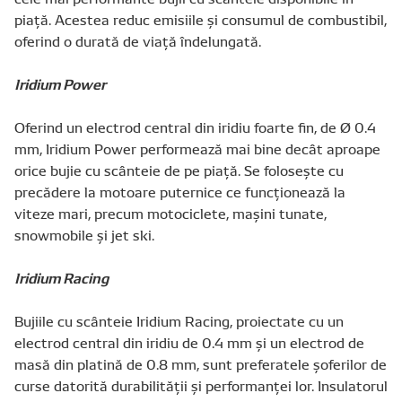
piaţă. Acestea reduc emisiile şi consumul de combustibil,
oferind o durată de viaţă îndelungată.
Iridium Power
Oferind un electrod central din iridiu foarte fin, de Ø 0.4
mm, Iridium Power performează mai bine decât aproape
orice bujie cu scânteie de pe piaţă. Se foloseşte cu
precădere la motoare puternice ce funcţionează la
viteze mari, precum motociclete, maşini tunate,
snowmobile şi jet ski.
Iridium Racing
Bujiile cu scânteie Iridium Racing, proiectate cu un
electrod central din iridiu de 0.4 mm şi un electrod de
masă din platină de 0.8 mm, sunt preferatele şoferilor de
curse datorită durabilităţii şi performanţei lor. Insulatorul