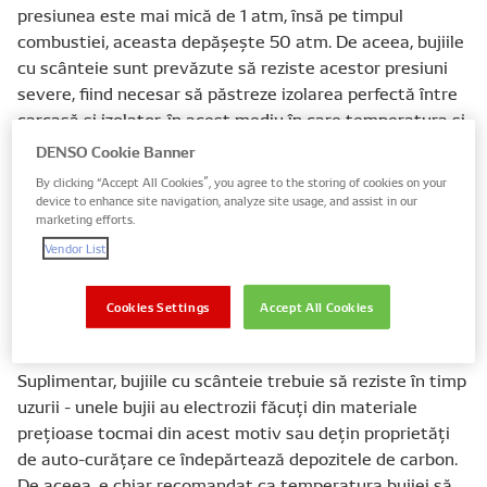
presiunea este mai mică de 1 atm, însă pe timpul
combustiei, aceasta depăşeşte 50 atm. De aceea, bujiile
cu scânteie sunt prevăzute să reziste acestor presiuni
severe, fiind necesar să păstreze izolarea perfectă între
carcasă şi izolator, în acest mediu în care temperatura şi
presiunea se schimbă în mod constant.
DENSO Cookie Banner
By clicking “Accept All Cookies”, you agree to the storing of cookies on your
Bujiile cu scânteie trebuie să capaciteze un voltaj de
device to enhance site navigation, analyze site usage, and assist in our
marketing efforts.
până la 10-30 kV din terminal până la electrozi, fără nici
o scurgere de energie ce poate duce la rateuri în
Vendor List
aprindere. Totodată, interferenţa radio produsă şi
vârfurile de energie trebuie suprimate pentru evitarea
Cookies Settings
Accept All Cookies
apariţiei erorilor din senzorii aflaţi în apropierea bujiilor.
Suplimentar, bujiile cu scânteie trebuie să reziste în timp
uzurii - unele bujii au electrozii făcuţi din materiale
preţioase tocmai din acest motiv sau deţin proprietăţi
de auto-curăţare ce îndepărtează depozitele de carbon.
De aceea, e chiar recomandat ca temperatura bujiei să