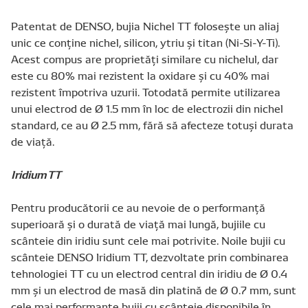
Patentat de DENSO, bujia Nichel TT foloseşte un aliaj
unic ce conţine nichel, silicon, ytriu şi titan (Ni-Si-Y-Ti).
Acest compus are proprietăţi similare cu nichelul, dar
este cu 80% mai rezistent la oxidare şi cu 40% mai
rezistent împotriva uzurii. Totodată permite utilizarea
unui electrod de Ø 1.5 mm în loc de electrozii din nichel
standard, ce au Ø 2.5 mm, fără să afecteze totuşi durata
de viaţă.
Iridium TT
Pentru producătorii ce au nevoie de o performanţă
superioară şi o durată de viaţă mai lungă, bujiile cu
scânteie din iridiu sunt cele mai potrivite. Noile bujii cu
scânteie DENSO Iridium TT, dezvoltate prin combinarea
tehnologiei TT cu un electrod central din iridiu de Ø 0.4
mm şi un electrod de masă din platină de Ø 0.7 mm, sunt
cele mai performante bujii cu scânteie disponibile în