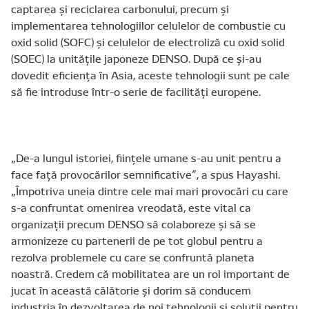
captarea și reciclarea carbonului, precum și
implementarea tehnologiilor celulelor de combustie cu
oxid solid (SOFC) și celulelor de electroliză cu oxid solid
(SOEC) la unitățile japoneze DENSO. După ce și-au
dovedit eficiența în Asia, aceste tehnologii sunt pe cale
să fie introduse într-o serie de facilități europene.
„De-a lungul istoriei, ființele umane s-au unit pentru a
face față provocărilor semnificative”, a spus Hayashi.
„Împotriva uneia dintre cele mai mari provocări cu care
s-a confruntat omenirea vreodată, este vital ca
organizații precum DENSO să colaboreze și să se
armonizeze cu partenerii de pe tot globul pentru a
rezolva problemele cu care se confruntă planeta
noastră. Credem că mobilitatea are un rol important de
jucat în această călătorie și dorim să conducem
industria în dezvoltarea de noi tehnologii și soluții pentru