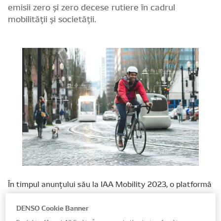
emisii zero și zero decese rutiere în cadrul
mobilității și societății.
În timpul anunțului său la IAA Mobility 2023, o platformă
globală pentru mobilitate, sustenabilitate și tehnologie
care a reunit producători și furnizori de echipamente
DENSO Cookie Banner
originale precum DENSO, precum și o gamă largă de