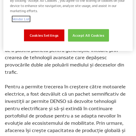
By clicking “Accept All Cookies”, you agree to the storing of cookies on your
inovatori, dezvoltatori și furnizori de servicii în
device to enhance site navigation, analyze site usage, and assist in our
marketing efforts.
mobilitate, domnul Hayashi a subliniat rolul industriei
Vendor List
auto în abordarea emisiilor de carbon, solicitând
sectorului să găsească soluții de colaborare pentru a
face transportul în ansamblu mai sigur și mai ecologic.
Cookies Settings
Accept All Cookies
Potrivit lui Hayashi, companii precum DENSO au datoria
de a păstra planeta pentru generațiile viitoare prin
crearea de tehnologii avansate care depășesc
provocările duble ale poluării mediului și deceselor din
trafic.
Pentru a permite trecerea în creștere către motoarele
electrice, a fost dezvăluit că un pachet semnificativ de
investiții ar permite DENSO să dezvolte tehnologii
pentru electrificare și să-și extindă în continuare
portofoliul de produse pentru a se adapta nevoilor în
evoluție ale ecosistemului de mobilitate. Prin urmare,
afacerea își crește capacitatea de producție globală și