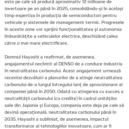
este pe cale să producă aproximativ 12 milioane de
invertoare pe an până în 2025, consolidându-și în același
timp expertiza în producția de semiconductori pentru
vehicule și sistemele de management termic. Progresele
în aceste zone vor sprijini funcționalitatea și autonomia
îmbunătățite a vehiculelor electrice, deschizând calea
către o mai mare electrificare.
Domnul Hayashi a reafirmat, de asemenea,
angajamentul neclintit al DENSO de a conduce industria
în neutralitatea carbonului. Acest angajament urmează
recentei dezvăluiri a planurilor de a atinge neutralitatea
carbonului de-a lungul întregului lanț de aprovizionare al
companiei până în 2050. Odată cu atingerea cu succes a
neutralității carbonului (cu credite) în cadrul unităților
sale din Japonia și Europa, compania este deja pe cale să
devină operațională. neutralitatea carbonului până în
2035. Hayashi a subliniat, de asemenea, impactul
transformator al tehnologiilor inovatoare, cum ar fi