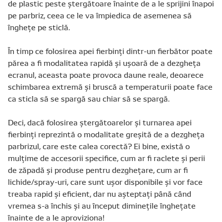
de plastic peste ștergătoare înainte de a le sprijini înapoi
pe parbriz, ceea ce le va împiedica de asemenea să
înghețe pe sticlă.
În timp ce folosirea apei fierbinți dintr-un fierbător poate
părea a fi modalitatea rapidă și ușoară de a dezgheța
ecranul, aceasta poate provoca daune reale, deoarece
schimbarea extremă și bruscă a temperaturii poate face
ca sticla să se spargă sau chiar să se spargă.
Deci, dacă folosirea ștergătoarelor și turnarea apei
fierbinți reprezintă o modalitate greșită de a dezgheța
parbrizul, care este calea corectă? Ei bine, există o
mulțime de accesorii specifice, cum ar fi raclete și perii
de zăpadă și produse pentru dezghețare, cum ar fi
lichide/spray-uri, care sunt ușor disponibile și vor face
treaba rapid și eficient, dar nu așteptați până când
vremea s-a închis și au început diminețile înghețate
înainte de a le aproviziona!