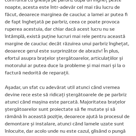
noapte, acesta este într-adevăr cel mai rău lucru de
făcut, deoarece marginea de cauciuc a lamei ar putea fi
de fapt înghețată pe parbriz, ceea ce poate provoca
ruperea acestuia, dar chiar dacă acest lucru nu se
întâmplă, există puține lucruri mai rele pentru această
margine de cauciuc decât răzuirea unui parbriz înghețat,
deoarece gerul este surprinzător de abraziv! În plus,
efortul asupra brațelor ștergătoarelor, articulațiilor și
motorului ar putea duce la probleme și mai mari și la o
factură nedorită de reparații.
Așadar, un sfat cu adevărat util atunci când vremea
devine rece este să ridicați ștergătoarele de pe parbriz
atunci când mașina este parcată. Majoritatea brațelor
ștergătoarelor sunt proiectate să fie mutate și să
rămână în această poziție, deoarece ajută la procesul de
demontare și instalare, atunci când lamele uzate sunt
înlocuite, dar acolo unde nu este cazul, glisând o pungă