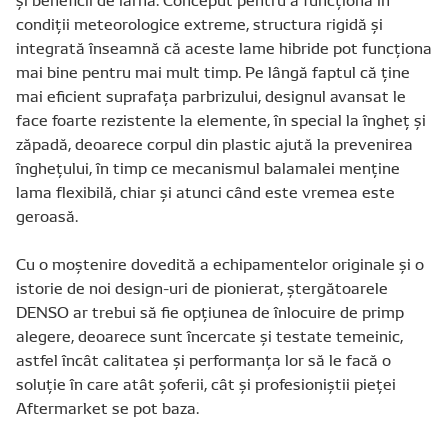
condiții meteorologice extreme, structura rigidă și
integrată înseamnă că aceste lame hibride pot funcționa
mai bine pentru mai mult timp. Pe lângă faptul că ține
mai eficient suprafața parbrizului, designul avansat le
face foarte rezistente la elemente, în special la îngheț și
zăpadă, deoarece corpul din plastic ajută la prevenirea
înghețului, în timp ce mecanismul balamalei menține
lama flexibilă, chiar și atunci când este vremea este
geroasă.
Cu o moștenire dovedită a echipamentelor originale și o
istorie de noi design-uri de pionierat, ștergătoarele
DENSO ar trebui să fie opțiunea de înlocuire de primp
alegere, deoarece sunt încercate și testate temeinic,
astfel încât calitatea și performanța lor să le facă o
soluție în care atât șoferii, cât și profesioniștii pieței
Aftermarket se pot baza.