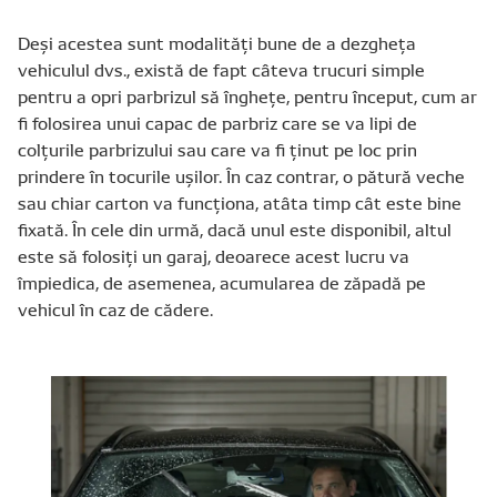
Deși acestea sunt modalități bune de a dezgheța
vehiculul dvs., există de fapt câteva trucuri simple
pentru a opri parbrizul să înghețe, pentru început, cum ar
fi folosirea unui capac de parbriz care se va lipi de
colțurile parbrizului sau care va fi ținut pe loc prin
prindere în tocurile ușilor. În caz contrar, o pătură veche
sau chiar carton va funcționa, atâta timp cât este bine
fixată. În cele din urmă, dacă unul este disponibil, altul
este să folosiți un garaj, deoarece acest lucru va
împiedica, de asemenea, acumularea de zăpadă pe
vehicul în caz de cădere.