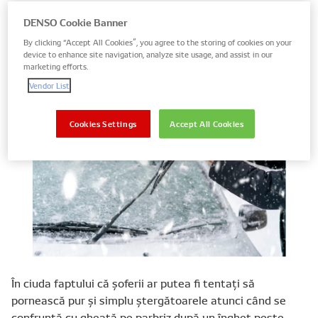
insecte de pe parbriz cu o soluție de curățare specială,
DENSO Cookie Banner
atunci când vremea este mai rece trebuie acordată cea
mai mare atenție.
By clicking “Accept All Cookies”, you agree to the storing of cookies on your
device to enhance site navigation, analyze site usage, and assist in our
marketing efforts.
Vendor List
Cookies Settings
Accept All Cookies
În ciuda faptului că șoferii ar putea fi tentați să
pornească pur și simplu ștergătoarele atunci când se
confruntă cu gheață pe parbriz după un îngheț peste