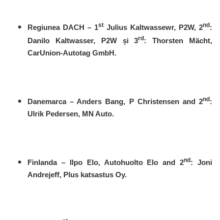
st
nd
Regiunea DACH – 1
Julius Kaltwassewr, P2W, 2
:
rd
Danilo Kaltwasser, P2W și 3
: Thorsten Mächt,
CarUnion-Autotag GmbH.
nd
Danemarca – Anders Bang, P Christensen and 2
:
Ulrik Pedersen, MN Auto.
nd
Finlanda – Ilpo Elo, Autohuolto Elo and 2
: Joni
Andrejeff, Plus katsastus Oy.