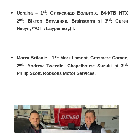
st
Ucraina – 1
: Олександр Вольтріх, БФКТБ НТУ,
nd
rd
2
: Віктор Ветушняк, Brainstorm și 3
: Євген
Яксун, ФОП Лазуренко Д.І.
st
Marea Britanie – 1
: Mark Lamont, Grasmere Garage,
nd
rd
2
: Andrew Tweedle, Chapelhouse Suzuki și 3
:
Philip Scott, Robsons Motor Services.