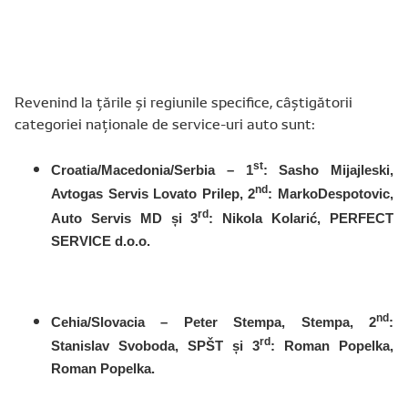
Revenind la țările și regiunile specifice, câștigătorii
categoriei naționale de service-uri auto sunt:
st
Croatia/Macedonia/Serbia – 1
: Sasho Mijajleski,
nd
Avtogas Servis Lovato Prilep, 2
: MarkoDespotovic,
rd
Auto Servis MD și 3
: Nikola Kolarić, PERFECT
SERVICE d.o.o.
nd
Cehia/Slovacia – Peter Stempa, Stempa, 2
:
rd
Stanislav Svoboda, SPŠT și 3
: Roman Popelka,
Roman Popelka.