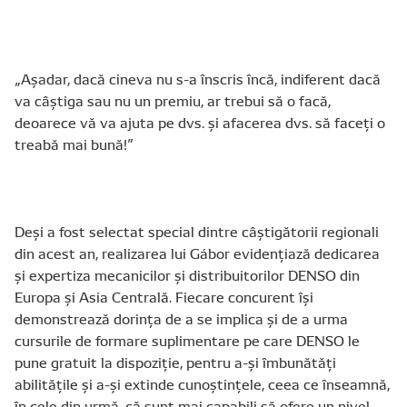
„Așadar, dacă cineva nu s-a înscris încă, indiferent dacă
va câștiga sau nu un premiu, ar trebui să o facă,
deoarece vă va ajuta pe dvs. și afacerea dvs. să faceți o
treabă mai bună!”
Deși a fost selectat special dintre câștigătorii regionali
din acest an, realizarea lui Gábor evidențiază dedicarea
și expertiza mecanicilor și distribuitorilor DENSO din
Europa și Asia Centrală. Fiecare concurent își
demonstrează dorința de a se implica și de a urma
cursurile de formare suplimentare pe care DENSO le
pune gratuit la dispoziție, pentru a-și îmbunătăți
abilitățile și a-și extinde cunoștințele, ceea ce înseamnă,
în cele din urmă, că sunt mai capabili să ofere un nivel