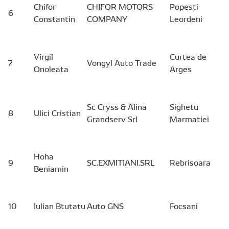
Chifor
CHIFOR MOTORS
Popesti
6
Constantin
COMPANY
Leordeni
Virgil
Curtea de
7
Vongyl Auto Trade
Onoleata
Arges
Sc Cryss & Alina
Sighetu
8
Ulici Cristian
Grandserv Srl
Marmatiei
Hoha
9
SC.EXMITIANI.SRL
Rebrisoara
Beniamin
10
Iulian Btutatu
Auto GNS
Focsani