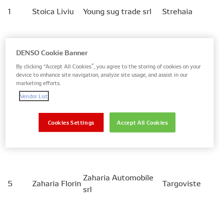
1
Stoica Liviu
Young sug trade srl
Strehaia
2
Vartic Florin
C. Auto
Iași
DENSO Cookie Banner
By clicking “Accept All Cookies”, you agree to the storing of cookies on your
device to enhance site navigation, analyze site usage, and assist in our
Tamplaru
marketing efforts.
3
Yna Motors SRL
Timisoara
Daniel
Vendor List
Cookies Settings
Accept All Cookies
Soporan
4
Soporan Alexandru
Deva
Alexandru
Zaharia Automobile
5
Zaharia Florin
Targoviste
srl