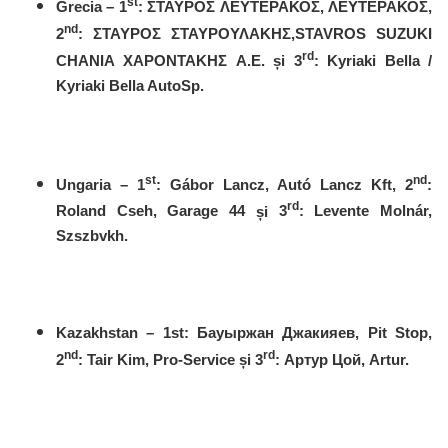
st
Grecia – 1
:
ΣΤΑΥΡΟΣ
ΛΕΥΤΕΡΑΚΟΣ
,
ΛΕΥΤΕΡΑΚΟΣ
,
nd
2
:
ΣΤΑΥΡΟΣ
ΣΤΑΥΡΟΥΛΑΚΗΣ
,STAVROS SUZUKI
rd
CHANIA
ΧΑΡΟΝΤΑΚΗΣ
Α
.
Ε
.
și
3
: Kyriaki Bella /
Kyriaki Bella AutoSp.
st
nd
Ungaria – 1
: Gábor Lancz, Autó Lancz Kft, 2
:
rd
Roland Cseh, Garage 44
și
3
: Levente Molnár,
Szszbvkh.
Kazakhstan – 1st:
Бауыржан
Джакияев
, Pit Stop,
nd
rd
2
: Tair Kim, Pro-Service
și
3
:
Артур
Цой
, Artur.