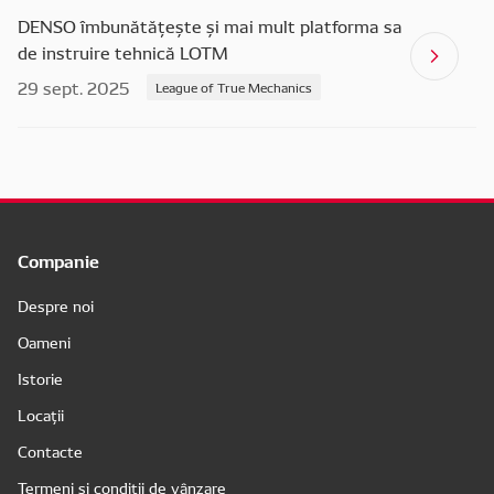
DENSO îmbunătățește și mai mult platforma sa
de instruire tehnică LOTM
29 sept. 2025
League of True Mechanics
Companie
Despre noi
Oameni
Istorie
Locații
Contacte
Termeni și condiții de vânzare