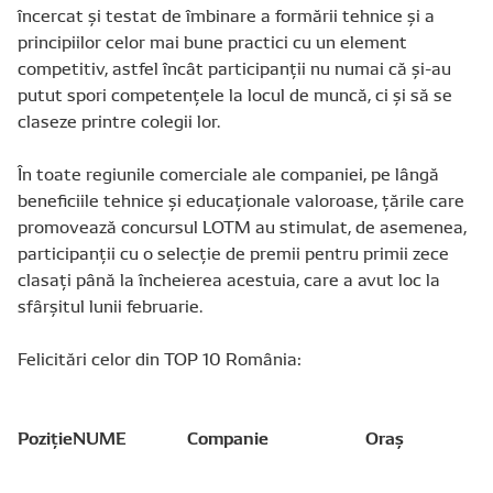
încercat și testat de îmbinare a formării tehnice și a
principiilor celor mai bune practici cu un element
competitiv, astfel încât participanții nu numai că și-au
putut spori competențele la locul de muncă, ci și să se
claseze printre colegii lor.
În toate regiunile comerciale ale companiei, pe lângă
beneficiile tehnice și educaționale valoroase, țările care
promovează concursul LOTM au stimulat, de asemenea,
participanții cu o selecție de premii pentru primii zece
clasați până la încheierea acestuia, care a avut loc la
sfârșitul lunii februarie.
Felicitări celor din TOP 10 România:
Poziție
NUME
Companie
Oraș