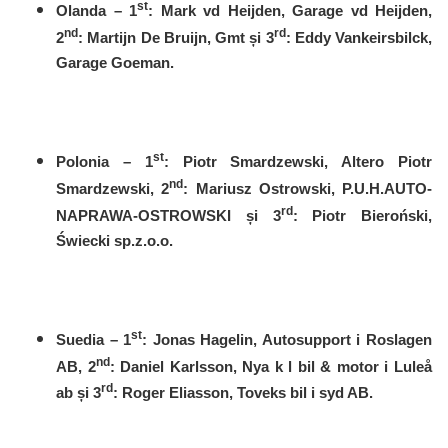
st
Olanda – 1
: Mark vd Heijden, Garage vd Heijden,
nd
rd
2
: Martijn De Bruijn, Gmt
și
3
: Eddy Vankeirsbilck,
Garage Goeman.
st
Polonia – 1
: Piotr Smardzewski, Altero Piotr
nd
Smardzewski, 2
: Mariusz Ostrowski, P.U.H.AUTO-
rd
NAPRAWA-OSTROWSKI
și
3
: Piotr Bieroński,
Świecki sp.z.o.o.
st
Suedia – 1
: Jonas Hagelin, Autosupport i Roslagen
nd
AB, 2
: Daniel Karlsson, Nya k l bil & motor i Luleå
rd
ab și 3
: Roger Eliasson, Toveks bil i syd AB.