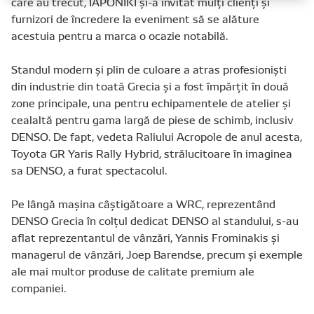
care au trecut, IAPONIKI și-a invitat mulți clienți și
furnizori de încredere la eveniment să se alăture
acestuia pentru a marca o ocazie notabilă.
Standul modern și plin de culoare a atras profesioniști
din industrie din toată Grecia și a fost împărțit în două
zone principale, una pentru echipamentele de atelier și
cealaltă pentru gama largă de piese de schimb, inclusiv
DENSO. De fapt, vedeta Raliului Acropole de anul acesta,
Toyota GR Yaris Rally Hybrid, strălucitoare în imaginea
sa DENSO, a furat spectacolul.
Pe lângă mașina câștigătoare a WRC, reprezentând
DENSO Grecia în colțul dedicat DENSO al standului, s-au
aflat reprezentantul de vânzări, Yannis Frominakis și
managerul de vânzări, Joep Barendse, precum și exemple
ale mai multor produse de calitate premium ale
companiei.