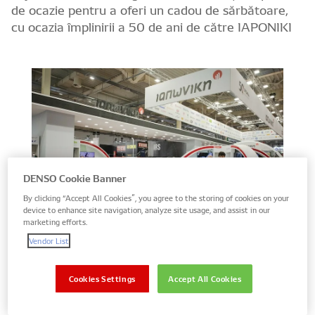
de ocazie pentru a oferi un cadou de sărbătoare,
cu ocazia împlinirii a 50 de ani de către IAPONIKI
DENSO Cookie Banner
By clicking “Accept All Cookies”, you agree to the storing of cookies on your
device to enhance site navigation, analyze site usage, and assist in our
marketing efforts.
Vendor List
Cookies Settings
Accept All Cookies
Remarcându-se ca o afacere Aftermarket de vârf atât în
​​Grecia, cât și la nivel internațional, de multe ori în anii