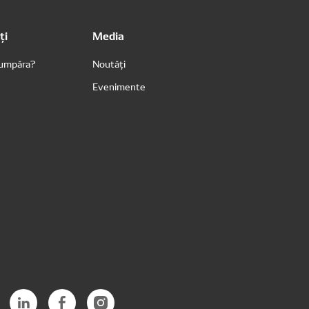
ți
Media
cumpăra?
Noutăți
Evenimente