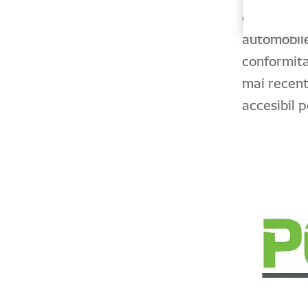
oferi soluț
automobile 
conformita
mai recent 
accesibil 