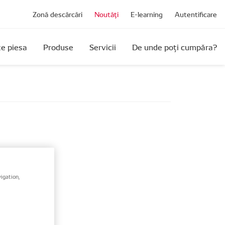
Zonă descărcări
Noutăți
E-learning
Autentificare
e piesa
Produse
Servicii
De unde poți cumpăra?
igation,
rea de a