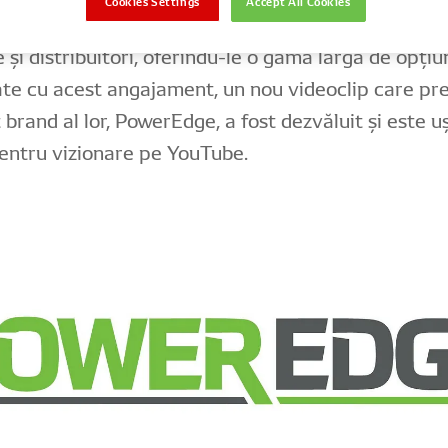
Cookies Settings
Accept All Cookies
ii de top pentru piese de schimb pentru șoferi, ate
și distribuitori, oferindu-le o gamă largă de opțiun
te cu acest angajament, un nou videoclip care pre
brand al lor, PowerEdge, a fost dezvăluit și este u
pentru vizionare pe YouTube.