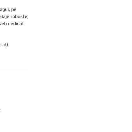
igur, pe
alaje robuste,
 web dedicat
tați
X