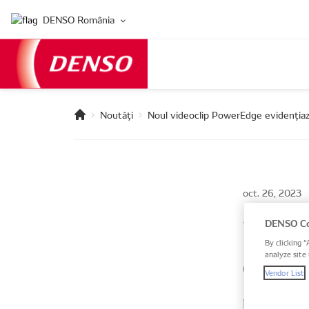
DENSO România
Noutăți
Noul videoclip PowerEdge evidențiaz
oct. 26, 2023
Noul
DENSO Co
By clicking “
evide
analyze site 
Vendor List
DENSO Aft