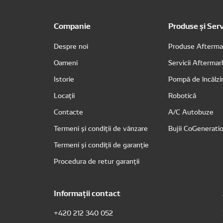
Companie
Produse și Serv
Despre noi
Produse Afterma
Oameni
Servicii Afterma
Istorie
Pompă de încălzi
Locații
Robotică
Contacte
A/C Autobuze
Termeni și condiții de vânzare
Bujii CoGenerati
Termeni și condiții de garanție
Procedura de retur garanții
Informații contact
+420 212 340 052