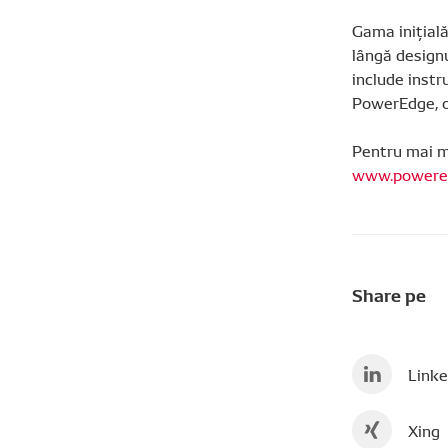
Gama inițială
lângă designu
include inst
PowerEdge, o
Pentru mai m
www.powered
Share pe
Linke
Xing