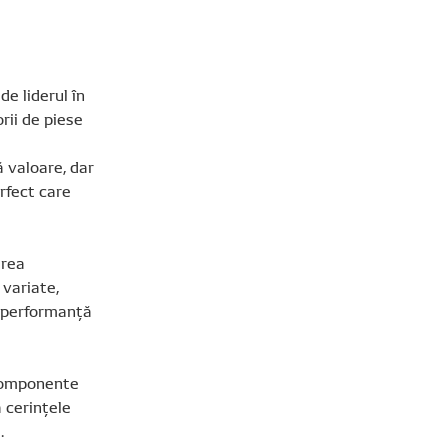
e liderul în
rii de piese
ă valoare, dar
rfect care
area
 variate,
și performanță
 componente
ă cerințele
.