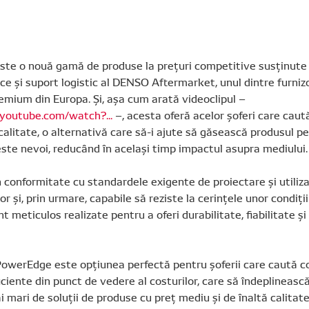
te o nouă gamă de produse la prețuri competitive susținute d
ice și suport logistic al DENSO Aftermarket, unul dintre furnizo
emium din Europa. Și, așa cum arată videoclipul –
youtube.com/watch?...
–, acesta oferă acelor șoferi care caut
calitate, o alternativă care să-i ajute să găsească produsul pe
ste nevoi, reducând în același timp impactul asupra mediului.
 conformitate cu standardele exigente de proiectare și utiliz
 și, prin urmare, capabile să reziste la cerințele unor condiții
t meticulos realizate pentru a oferi durabilitate, fiabilitate 
 PowerEdge este opțiunea perfectă pentru șoferii care caută
ficiente din punct de vedere al costurilor, care să îndeplineasc
i mari de soluții de produse cu preț mediu și de înaltă calitate