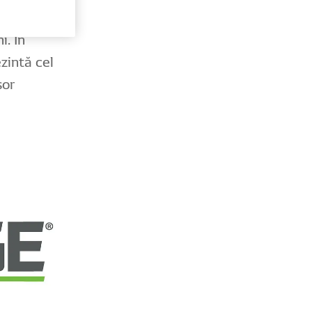
liere de
i. În
zintă cel
șor