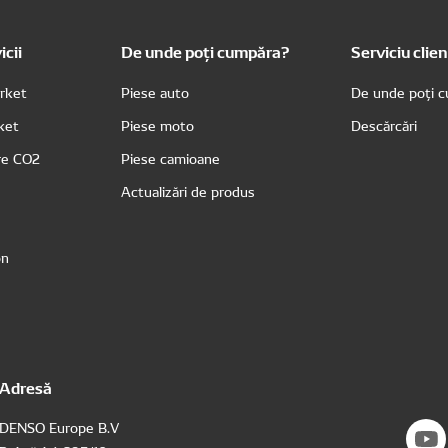
icii
De unde poți cumpăra?
Serviciu clien
rket
Piese auto
De unde poți 
rket
Piese moto
Descărcări
re CO2
Piese camioane
Actualizări de produs
on
Adresă
DENSO Europe B.V