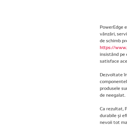
PowerEdge es
vânzări, serv
de schimb pr
https://www.
insistând pe 
satisface ace
Dezvoltate în
componentelor
produsele sun
de neegalat.
Ca rezultat,
durabile și e
nevoii tot ma