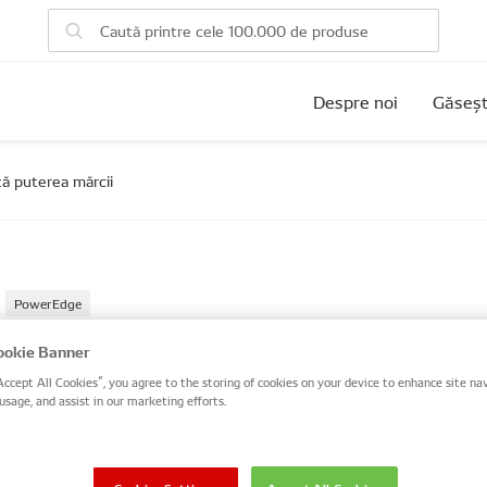
Despre noi
Găseșt
ă puterea mărcii
PowerEdge
 videoclip PowerEdge
okie Banner
Accept All Cookies”, you agree to the storing of cookies on your device to enhance site nav
nțiază puterea mărcii
usage, and assist in our marketing efforts.
ermarket și-a demonstrat în mod constant dedica