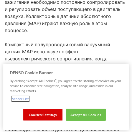
зажигания необходимо постоянно контролировать
и регулировать объем поступающего в двигатель
воздуха. Коллекторные датчики абсолютного
давления (MAP) играют важную роль в этом
процессе.
Компактный полупроводниковый вакуумный
датчик MAP использует эффект
пьезоэлектрического сопротивления, когда
электрическое сопротивление изменяется при
приложении давления к силикону. Этот эффект
DENSO Cookie Banner
используется для измерения давления во впускном
By clicking “Accept All Cookies”, you agree to the storing of cookies on your
device to enhance site navigation, analyze site usage, and assist in our
коллекторе, поступающего вниз по потоку от
marketing efforts.
дроссельной заслонки. Измерение давления затем
Vendor List
передается в ЭБУ двигателя посредством
электрических сигналов и используется для
расчета объема всасываемого воздуха. После
Cookies Settings
Accept All Cookies
расчета этого объема ЭБУ может регулировать
производительность двигателя для обеспечения