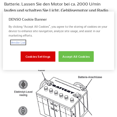
Batterie. Lassen Sie den Motor bei ca. 2000 U/min
laufen und schalten Sie Licht, Gebläsemotor und Radio
ein. Der Messwert am Messgerät sollte weniger als 0,2
DENSO Cookie Banner
Volt betragen. Wird eine Spannung von mehr als 0,2 Volt
By clicking “Accept All Cookies”, you agree to the storing of cookies on your
angezeigt, deutet dies auf einen zu hohen Widerstand
device to enhance site navigation, analyze site usage, and assist in our
auf der positiven Seite hin. Überprüfen Sie also, ob die
marketing efforts.
gesamte Verkabelung und die Steckerpins und
Vendor List
Anschlüsse intakt, sauber und korrosionsfrei sind.
Cookies Settings
Accept All Cookies